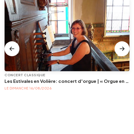
CONCERT CLASSIQUE
Les Estivales en Volière: concert d'orgue | « Orgue en Volière » , les 3e dimanches du mois (été) audition d’orgue (accès libre)
LE DIMANCHE 16/08/2026