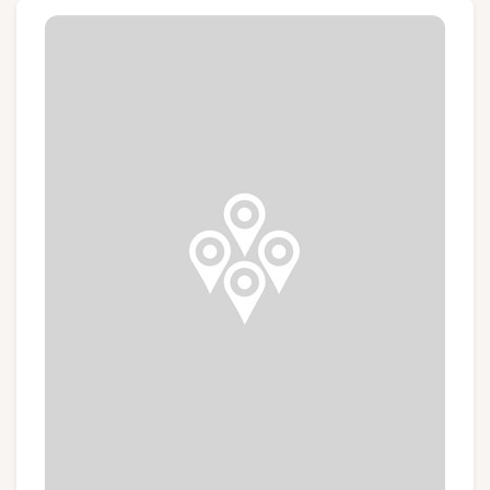
Groupes et voyagistes
Suivez-nous
FR
EN
NL
DE