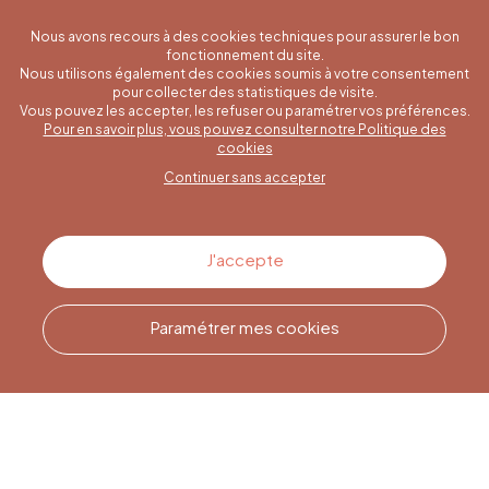
Nous avons recours à des cookies techniques pour assurer le bon
fonctionnement du site.
Nous utilisons également des cookies soumis à votre consentement
pour collecter des statistiques de visite.
Vous pouvez les accepter, les refuser ou paramétrer vos préférences.
Pour en savoir plus, vous pouvez consulter notre Politique des
Une question spécifique ?
cookies
Continuer sans accepter
Contactez-nous
J'accepte
Paramétrer mes cookies
Appelez-nous