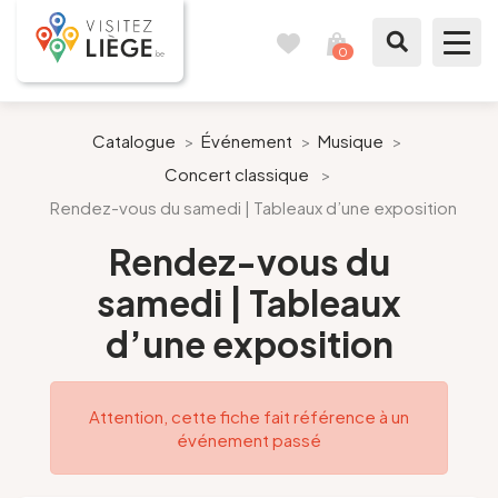
0
Carnet
Voir
de
mon
voyages
panier
À voir / à faire
Catalogue
>
Événement
>
Musique
>
Concert classique
>
Comme un Liégeois
Rendez-vous du samedi | Tableaux d’une exposition
Préparer mon séjour
Rendez-vous du
samedi | Tableaux
Nos suggestions
d’une exposition
Pays de Liège
Attention, cette fiche fait référence à un
Agenda
événement passé
Presse