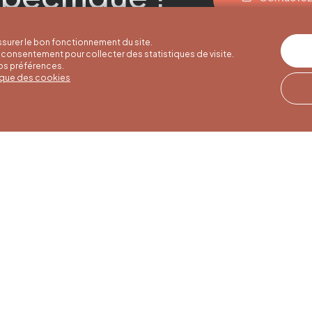
surer le bon fonctionnement du site.
consentement pour collecter des statistiques de visite.
vos préférences.
tique des cookies
res d'été
Horaires d'hiver
Notre adresse
u 30/09
01/10 au 15/05
Quai de la Goffe 13
4000 Liège
i au samedi de
Du lundi au samedi de
17h
9h30 à 16h30
es et jours
Dimanches et jours
de 9h à 16h
fériés de 9h à 15h