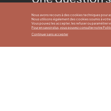
Nous avons recours à des cookies techniques pour as
Nous utilisons également des cookies soumis à votre 
Vous pouvez les accepter, les refuser ou paramétrer 
Pour en savoir plus, vous pouvez consulter notre Poli
Continuer sans accepter
Horai
16/05 a
Office du Tourisme de Liège et
Du lund
Maison du Tourisme du Pays de
9h30 à 
Liège.
Dimanch
fériés 