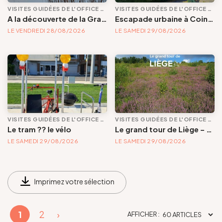
VISITES GUIDÉES DE L'OFFICE DE TOURISME
VISITES GUIDÉES DE L'OFFICE DE TOURISME
A la découverte de la Gravière Brock, du Hemlot et des bords de Meuse
Escapade urbaine à Cointe : quand les rues s'appellent la nature (seconde partie : quartier des Bruyères et parc public)
LE VENDREDI 28/08/2026
LE SAMEDI 29/08/2026
VISITES GUIDÉES DE L'OFFICE DE TOURISME
VISITES GUIDÉES DE L'OFFICE DE TOURISME
Le tram ?? le vélo
Le grand tour de Liège – étape 4 – De Chênée à la Boverie
LE SAMEDI 29/08/2026
LE SAMEDI 29/08/2026
Imprimez votre sélection
1
2
›
AFFICHER :