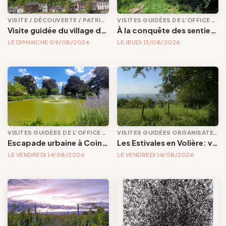
VISITE / DÉCOUVERTE / PATRIMOINE
VISITES GUIDÉES DE L'OFFICE DE TOURISME
Visite guidée du village de Chokier
À la conquête des sentiers secrets d'Ivoz-Ramet
LE DIMANCHE 09/08/2026
LE JEUDI 13/08/2026
VISITES GUIDÉES DE L'OFFICE DE TOURISME
VISITES GUIDÉES ORGANISATEURS EXTÉRIEURS
Escapade urbaine à Cointe : quand les rues s'appellent la nature (première partie : quartier du Batty et parc privé)
Les Estivales en Volière: visite | Herborisons autour de Volière
LE VENDREDI 14/08/2026
LE VENDREDI 14/08/2026