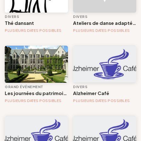
Groupes et voyagistes
DIVERS
DIVERS
Événement
Thé dansant
Ateliers de danse adaptée et accessible
PLUSIEURS DATES POSSIBLES
PLUSIEURS DATES POSSIBLES
Suivez-nous
Grand événement
Marché/Bourse/Brocante
Musique
FR
EN
NL
DE
Stage, cours, formation et atelier
GRAND ÉVÉNEMENT
DIVERS
Les journées du patrimoine
Alzheimer Café
Visite / Découverte / Patrimoine
PLUSIEURS DATES POSSIBLES
PLUSIEURS DATES POSSIBLES
Activités sportives
Dates
Art de la scène