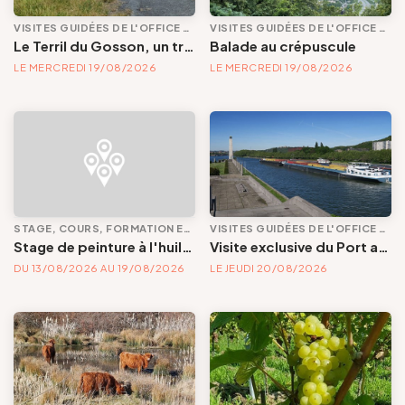
VISITES GUIDÉES DE L'OFFICE DE TOURISME
VISITES GUIDÉES DE L'OFFICE DE TOURISME
Le Terril du Gosson, un trésor d’histoire minière et de nature – balade entre enfer noir et paradis vert
Balade au crépuscule
LE MERCREDI 19/08/2026
LE MERCREDI 19/08/2026
STAGE, COURS, FORMATION ET ATELIER
VISITES GUIDÉES DE L'OFFICE DE TOURISME
Stage de peinture à l'huile aux glacis | Un été en couleurs
Visite exclusive du Port autonome de Liège en bus ancêtre
DU 13/08/2026 AU 19/08/2026
LE JEUDI 20/08/2026