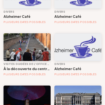
Arts Plastiques
Thématique
DIVERS
DIVERS
Bien-être / Santé
Alzheimer Café
Alzheimer Café
Commune
PLUSIEURS DATES POSSIBLES
PLUSIEURS DATES POSSIBLES
Conférence/Débat/rencontre
Type de public
Congrès/Salon/Foire
Quartier de Liège
Divers
Animation, festivité
Activités sportives
VISITES GUIDÉES DE L'OFFICE DE TOURISME
DIVERS
À la découverte du centre historique (en français)
Alzheimer Café
Langues parlées
PLUSIEURS DATES POSSIBLES
PLUSIEURS DATES POSSIBLES
Accessibilité
Services et équipements