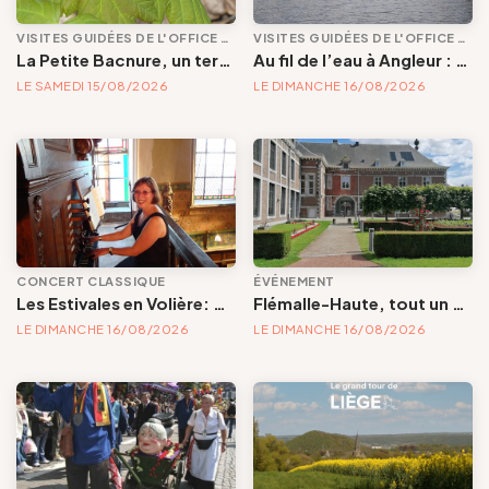
VISITES GUIDÉES DE L'OFFICE DE TOURISME
VISITES GUIDÉES DE L'OFFICE DE TOURISME
La Petite Bacnure, un terril remarquable à plus d'un titre
Au fil de l’eau à Angleur : entre nature sauvage et passé industriel
LE SAMEDI 15/08/2026
LE DIMANCHE 16/08/2026
CONCERT CLASSIQUE
ÉVÉNEMENT
Les Estivales en Volière: concert d'orgue | « Orgue en Volière » , les 3e dimanches du mois (été) audition d’orgue (accès libre)
Flémalle-Haute, tout un patrimoine à découvrir
LE DIMANCHE 16/08/2026
LE DIMANCHE 16/08/2026