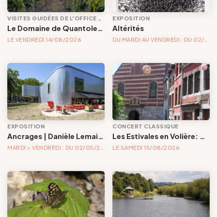
VISITES GUIDÉES DE L'OFFICE DE TOURISME
EXPOSITION
Le Domaine de Quantole, de la vigne au bouchon
Altérités
LE VENDREDI 14/08/2026
DU MARDI AU VENDREDI : DU 02/05/2026 AU 04/04/2027
EXPOSITION
CONCERT CLASSIQUE
Ancrages | Danièle Lemaire & Hélène Locoge au Trinkhall museum
Les Estivales en Volière: concert | Un quintette pour redécouvrir le célèbre musicien Telemann
MARDI > VENDREDI : DU 02/05/2026 AU 04/04/2027
LE SAMEDI 15/08/2026