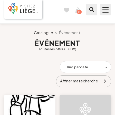
0
Carnet
Voir
de
mon
voyages
panier
À voir / à faire
Catalogue
>
Événement
ÉVÉNEMENT
Comme un Liégeois
Toutes les offres
(108)
Préparer mon séjour
Trier
par date
Nos suggestions
Affiner ma recherche
Pays de Liège
Agenda
Presse