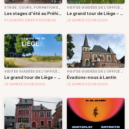
STAGE, COURS, FORMATION ET ATELIER
VISITES GUIDÉES DE L'OFFICE DE TOURISME
Les stages d'été au Préhistomuseum | Tous les thèmes, tous les âges ... Un été d'aventures et de découvertes.
Le grand tour de Liège – étape 2 – De Jupille à Fayenbois, du houblon et des vallons
PLUSIEURS DATES POSSIBLES
LE SAMEDI 22/08/2026
VISITES GUIDÉES DE L'OFFICE DE TOURISME
VISITES GUIDÉES DE L'OFFICE DE TOURISME
Le grand tour de Liège – étape 3 – Des Bruyères à la vallée de la Vesdre : criquets, serpolet, sauterelles et piloselle
Évadons-nous à Lantin
LE SAMEDI 22/08/2026
LE SAMEDI 22/08/2026