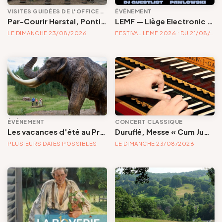
VISITES GUIDÉES DE L'OFFICE DE TOURISME
ÉVÉNEMENT
Par-Courir Herstal, Pontisse, Rhées...
LEMF — Liège Electronic Music Festival | Festival électronique — 21, 22 & 23 août 2026
LE DIMANCHE 23/08/2026
FESTIVAL LEMF 2026 : DU 21/08/2026 AU 23/08/2026
ÉVÉNEMENT
CONCERT CLASSIQUE
Les vacances d'été au Préhistomuseum | un été à la ferme !
Duruflé, Messe « Cum Jubilo »
PLUSIEURS DATES POSSIBLES
LE DIMANCHE 23/08/2026