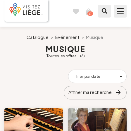
0
Carnet
Voir
de
mon
voyages
panier
À voir / à faire
Catalogue
>
Événement
>
Musique
MUSIQUE
Comme un Liégeois
Toutes les offres
(6)
Préparer mon séjour
Trier
par date
Nos suggestions
Affiner ma recherche
Pays de Liège
Agenda
Presse