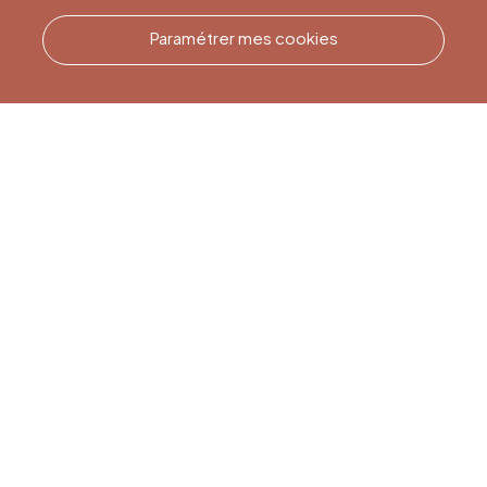
Paramétrer mes cookies
Appelez-nous
Office du Tourisme de Liège
et Maison du Tourisme du
Pays de Liège.