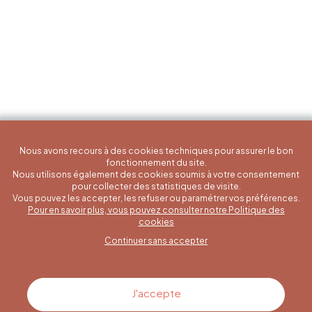
Nous avons recours à des cookies techniques pour assurer le bon
fonctionnement du site.
Nous utilisons également des cookies soumis à votre consentement
pour collecter des statistiques de visite.
Vous pouvez les accepter, les refuser ou paramétrer vos préférences.
Pour en savoir plus, vous pouvez consulter notre Politique des
Une question spécifique ?
cookies
Continuer sans accepter
Contactez-nous
J'accepte