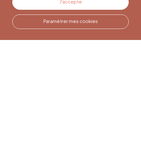
J'accepte
Paramétrer mes cookies
Appelez-nous
Office du Tourisme de Liège
et Maison du Tourisme du
Pays de Liège.