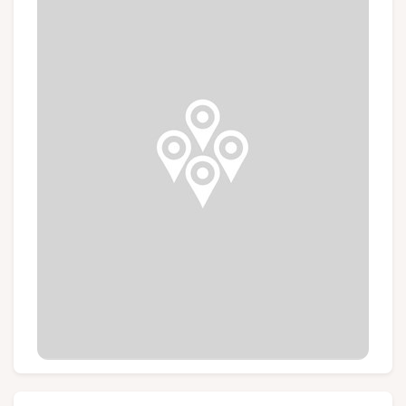
Groupes et voyagistes
Suivez-nous
FR
EN
NL
DE