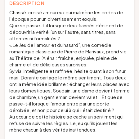
DESCRIPTION
Chassé-croisé amoureux qui malmène les codes de
l’époque pour un divertissement exquis.
Que se passe-t-il lorsque deux fiancés décident de
découvrir la vérité l’un sur l’autre, sans titres, sans
attentes ni formalités ?
« Le Jeu de l’amour et du hasard”, une comédie
romantique classique de Pierre de Marivaux, prend vie
au Théâtre de l’Aléna : fraîche, enjouée, pleine de
charme et de délicieuses surprises.
Sylvia, intelligente et raffinée, hésite quant à son futur
mari. Dorante partage le même sentiment. Tous deux
ont la même idée brillante : échanger leurs places avec
leurs domestiques. Soudain, une dame devient femme
de chambre, un gentleman devient valet… Et que se
passe-t-il lorsque l’amour entre par une porte
dérobée, et non pour celui à qui il était destiné ?
Au cœur de cette histoire se cache un sentiment qui
refuse de suivre les règles. Le jeu qu’ils jouent les
mène chacun à des vérités inattendues.