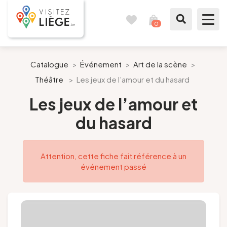
0
Carnet
Voir
de
mon
voyages
panier
À voir / à faire
Catalogue
>
Événement
>
Art de la scène
>
Théâtre
>
Les jeux de l’amour et du hasard
Comme un Liégeois
Les jeux de l’amour et
Préparer mon séjour
du hasard
Nos suggestions
Attention, cette fiche fait référence à un
Pays de Liège
événement passé
Agenda
Presse