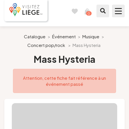
0
Carnet
Voir
de
mon
voyages
panier
À voir / à faire
Catalogue
>
Événement
>
Musique
>
Concert pop/rock
>
Mass Hysteria
Comme un Liégeois
Mass Hysteria
Préparer mon séjour
Attention, cette fiche fait référence à un
Nos suggestions
événement passé
Pays de Liège
Agenda
Presse