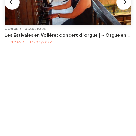
CONCERT CLASSIQUE
Les Estivales en Volière: concert d'orgue | « Orgue en Volière » , les 3e dimanches du mois (été) audition d’orgue (accès libre)
LE DIMANCHE 16/08/2026