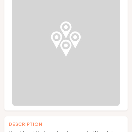
Groupes et voyagistes
Suivez-nous
FR
EN
NL
DE
DESCRIPTION