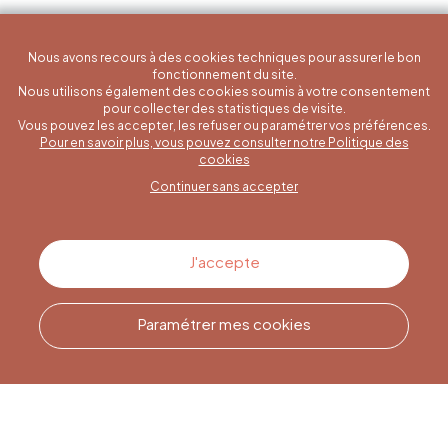
Nous avons recours à des cookies techniques pour assurer le bon
fonctionnement du site.
Nous utilisons également des cookies soumis à votre consentement
pour collecter des statistiques de visite.
Vous pouvez les accepter, les refuser ou paramétrer vos préférences.
Pour en savoir plus, vous pouvez consulter notre Politique des
Une question spécifique ?
cookies
Continuer sans accepter
Contactez-nous
J'accepte
Paramétrer mes cookies
Appelez-nous