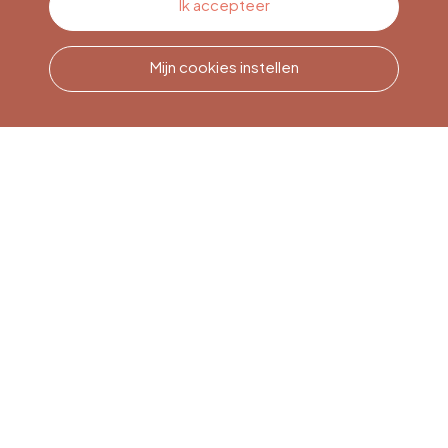
Ik accepteer
Mijn cookies instellen
Bel ons
Office du Tourisme de Liège
et Maison du Tourisme du
Pays de Liège.