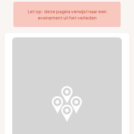
Groepen en touroperators
Let op: deze pagina verwijst naar een
evenement uit het verleden
Volg ons
FR
EN
NL
DE