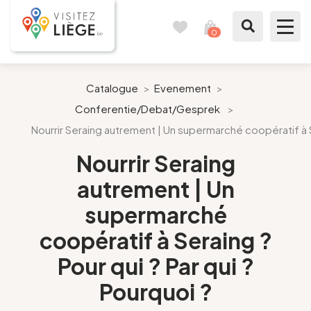
0
Reisboek
Mijn
winkelmandje
bekijken
Te zien / te doen
Catalogue
>
Evenement
>
Conferentie/Debat/Gesprek
>
Inspiraties
Nourrir Seraing autrement | Un supermarché coopératif à Se
Bereid mijn verblijf voor
Nourrir Seraing
autrement | Un
Onze suggesties
supermarché
Pays de Liège
coopératif à Seraing ?
Pour qui ? Par qui ?
Agenda
Pourquoi ?
Pers