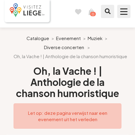
0
Reisboek
Mijn
winkelmandje
bekijken
Te zien / te doen
Catalogue
>
Evenement
>
Muziek
>
Diverse concerten
>
Inspiraties
Oh, la Vache ! | Anthologie de la chanson humoristique
Bereid mijn verblijf voor
Oh, la Vache ! |
Anthologie de la
Onze suggesties
chanson humoristique
Pays de Liège
Let op: deze pagina verwijst naar een
Agenda
evenement uit het verleden
Pers