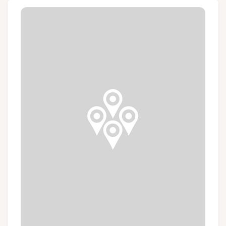
Groepen en touroperators
Volg ons
FR
EN
NL
DE