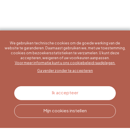
We gebruiken technische cookies om de goede werking van de
website te garanderen. Daarnaast gebruiken we, met uw toestemming,
cookies om bezoekersstatistieken te verzamelen. U kunt deze
accepteren, weigeren of uw voorkeuren aanpassen.
Een specifieke vraag?
Voor meer informatie kunt u ons cookiebeleid raadplegen.
Ga verder zonder te accepteren
Contacteer ons
Ik accepteer
Mijn cookies instellen
Bel ons