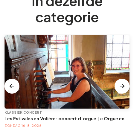
In dezelfde
categorie
KLASSIEK CONCERT
Les Estivales en Volière: concert d'orgue | « Orgue en Volière » , les 3e dimanches du mois (été) audition d’orgue (accès libre)
ZONDAG 16-8-2026