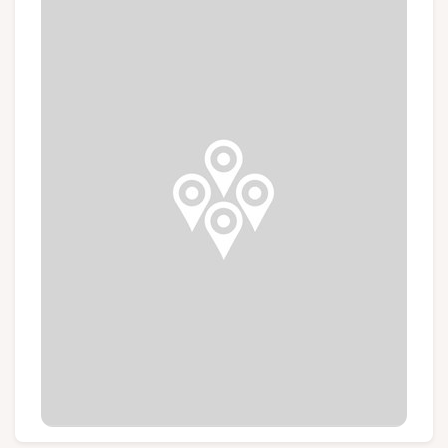
Groepen en touroperators
Volg ons
FR
EN
NL
DE