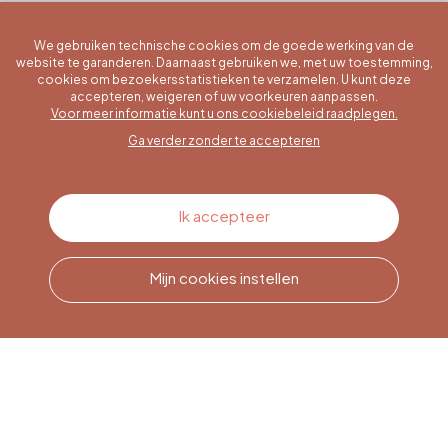
We gebruiken technische cookies om de goede werking van de
website te garanderen. Daarnaast gebruiken we, met uw toestemming,
cookies om bezoekersstatistieken te verzamelen. U kunt deze
accepteren, weigeren of uw voorkeuren aanpassen.
Een specifieke vraag?
Voor meer informatie kunt u ons cookiebeleid raadplegen.
Ga verder zonder te accepteren
Contacteer ons
Ik accepteer
Mijn cookies instellen
Bel ons