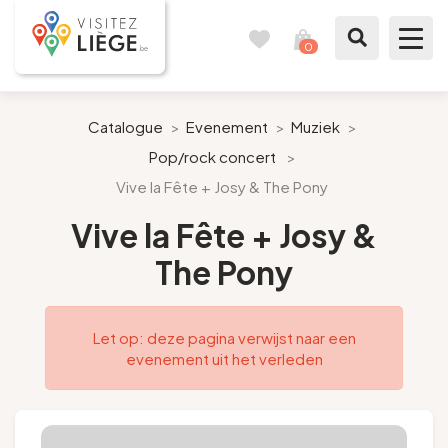
0
Reisboek
Mijn
winkelmandje
bekijken
Te zien / te doen
Catalogue
>
Evenement
>
Muziek
>
Pop/rock concert
>
Inspiraties
Vive la Fête + Josy & The Pony
Bereid mijn verblijf voor
Vive la Fête + Josy &
The Pony
Onze suggesties
Pays de Liège
Let op: deze pagina verwijst naar een
evenement uit het verleden
Agenda
Pers