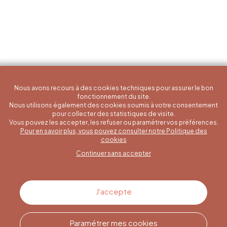
Nous avons recours à des cookies techniques pour assurer le bon
fonctionnement du site.
Nous utilisons également des cookies soumis à votre consentement
pour collecter des statistiques de visite.
Vous pouvez les accepter, les refuser ou paramétrer vos préférences.
Pour en savoir plus, vous pouvez consulter notre Politique des
Une question spécifique ?
cookies
Continuer sans accepter
Contactez-nous
J'accepte
Paramétrer mes cookies