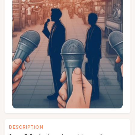
Groupes et voyagistes
Suivez-nous
FR
EN
NL
DE
DESCRIPTION