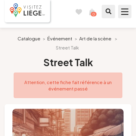
0
Carnet
Voir
de
mon
voyages
panier
À voir / à faire
Catalogue
>
Événement
>
Art de la scène
>
Street Talk
Comme un Liégeois
Street Talk
Préparer mon séjour
Attention, cette fiche fait référence à un
Nos suggestions
événement passé
Pays de Liège
Agenda
Presse