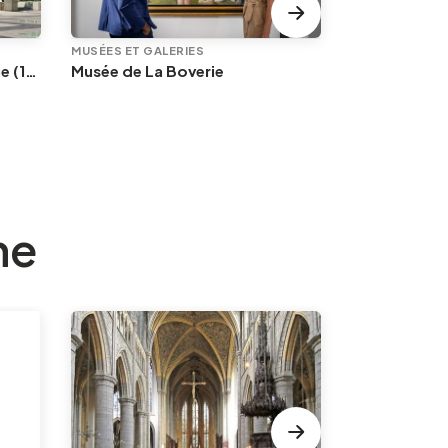
MUSÉES ET GALERIES
ITINÉRAIRES 
Le centre historique de Liège (1/2) : Hors-Château et Saint-Lambert
Musée de La Boverie
ne