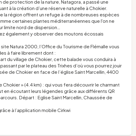
n de protection de la nature, Natagora, a passé une
t à la création d’une réserve naturelle à Chokier.
 de la région offrent un refuge à de nombreuses espèces
comme certaines plantes méditerranéennes que l'on ne
eur limite nord de dispersion…
urrez également y observer des
moutons
écossais
 site Natura 2000, l’Office du Tourisme de Flémalle vous
es à faire librement dont :
art du village de Chokier, cette balade vous conduira à
 passant par le plateau des Trixhes d’où vous pourrez jouir
e de Chokier en face de l’église Saint Marcellin, 4400
hokier » (4.4 km) : qui vous fera découvrir le charmant
tout en écoutant leurs légendes grâce aux différents QR
rcours. Départ : Eglise Saint Marcellin, Chaussée de
grâce à l’application mobile Cirkwi