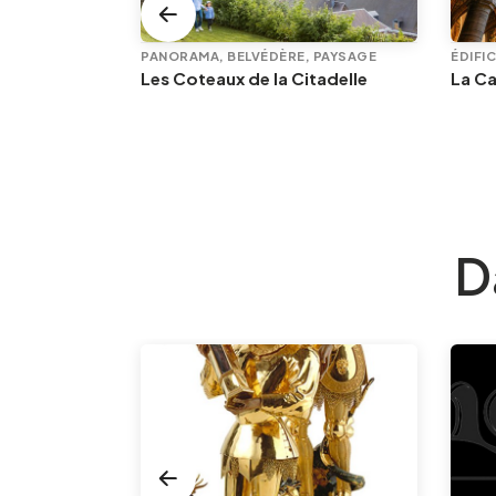
PANORAMA, BELVÉDÈRE, PAYSAGE
ÉDIFIC
imenon
Les Coteaux de la Citadelle
La Ca
D