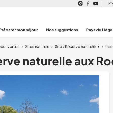
Pr
Préparer mon séjour
Nos suggestions
Pays de Liège
découvertes
>
Sites naturels
>
Site / Réserve naturel(le)
>
Rése
rve naturelle aux R