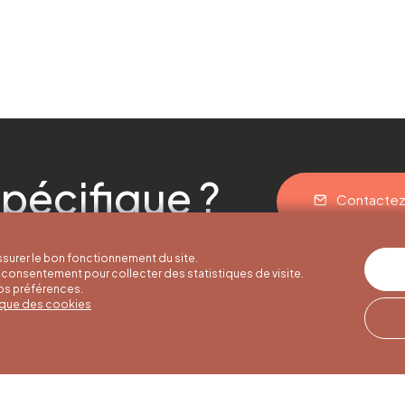
pécifique ?
Contacte
surer le bon fonctionnement du site.
consentement pour collecter des statistiques de visite.
vos préférences.
tique des cookies
res d'été
Horaires d'hiver
Notre adresse
u 30/09
01/10 au 15/05
Quai de la Goffe 13