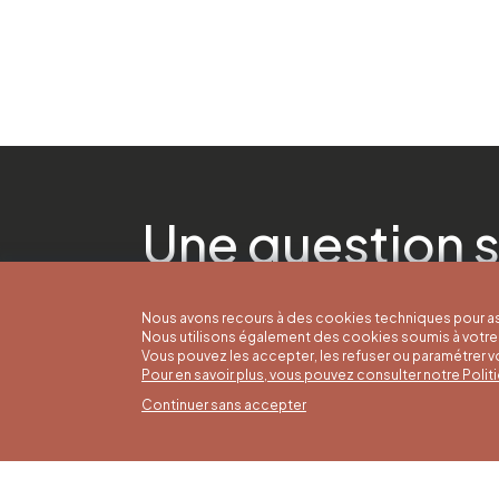
Une question s
Nous avons recours à des cookies techniques pour as
Nous utilisons également des cookies soumis à votre 
Vous pouvez les accepter, les refuser ou paramétrer 
Pour en savoir plus, vous pouvez consulter notre Poli
Continuer sans accepter
Horai
16/05 a