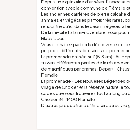
Depuis une quinzaine d’années, l’associatio
convention avec la commune de Flémalle quan
Les anciennes carrières de pierre calcaire
animales et végétales parfois très rares, 
rencontre qu’ici dans le bassin liégeois, à l
De la mi-juillet à la mi-novembre, vous po
Blackfaces.
Vous souhaitez partir à la découverte de ce
propose différents itinéraires de promenad
La promenade balisée nr 7 (5.8 km) : Au dép
travers différentes parties de la réserve en
de magnifiques panoramas. Départ : Chaussé
Flémalle
La promenade « Les Nouvelles Légendes de C
village de Chokier et la réserve naturelle 
codes que vous trouverez tout au long du pa
Chokier 84, 4400 Flémalle
D’autres propositions d’itinéraires à suivre 