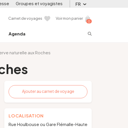
esse
Groupes et voyagistes
FR
Carnet de voyages
Voir mon panier
0
Agenda
rve naturelle aux Roches
oches
Ajouter au carnet de voyage
LOCALISATION
Rue Houlbouse ou Gare Flémalle-Haute