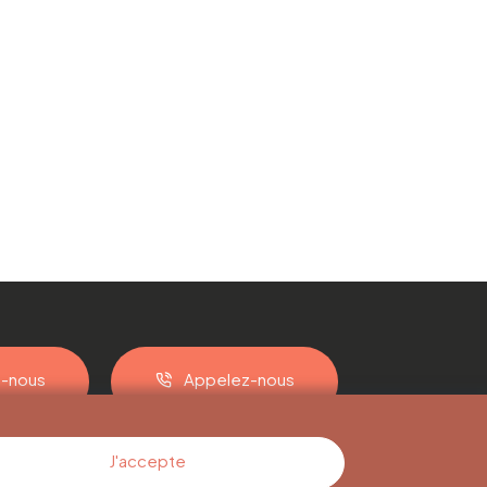
z-nous
Appelez-nous
J'accepte