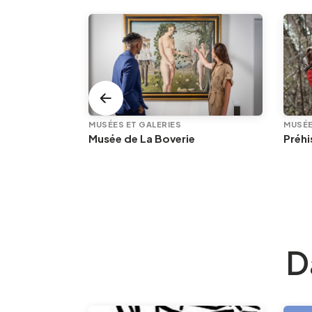
MUSÉES ET GALERIES
MUSÉE
Herstal
Musée de La Boverie
Préh
D