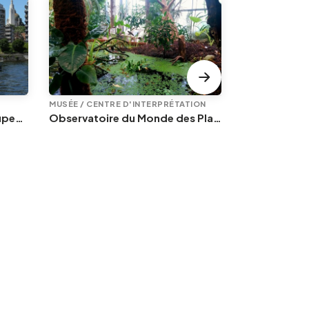
MUSÉE / CENTRE D'INTERPRÉTATION
EXPOSITION
Liège - Croisières pour groupes à bord du « Prince Albert »
Observatoire du Monde des Plantes
À la table de
PLUSIEURS DAT