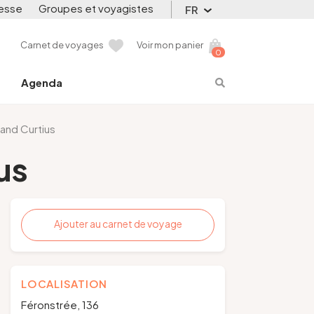
esse
Groupes et voyagistes
FR
Carnet de voyages
Voir mon panier
0
Agenda
and Curtius
us
Ajouter au carnet de voyage
LOCALISATION
Féronstrée, 136