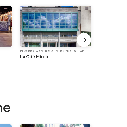
MUSÉE / CENTRE D'INTERPRÉTATION
MUSÉE / CENTR
La Cité Miroir
Trésor de Li
ne