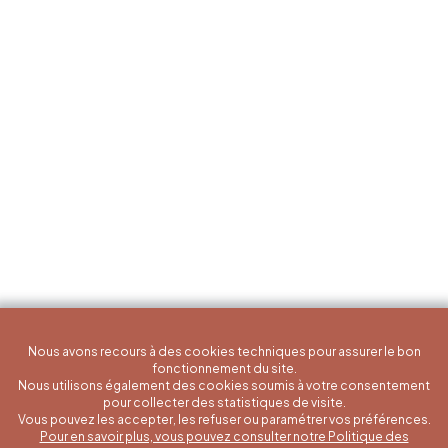
Nous avons recours à des cookies techniques pour assurer le bon
fonctionnement du site.
Nous utilisons également des cookies soumis à votre consentement
pour collecter des statistiques de visite.
Vous pouvez les accepter, les refuser ou paramétrer vos préférences.
Pour en savoir plus, vous pouvez consulter notre Politique des