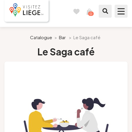
0
Carnet
Voir
de
mon
voyages
panier
À voir / à faire
Catalogue
>
Bar
>
Le Saga café
Le Saga café
Comme un Liégeois
Préparer mon séjour
Nos suggestions
Pays de Liège
Agenda
Presse