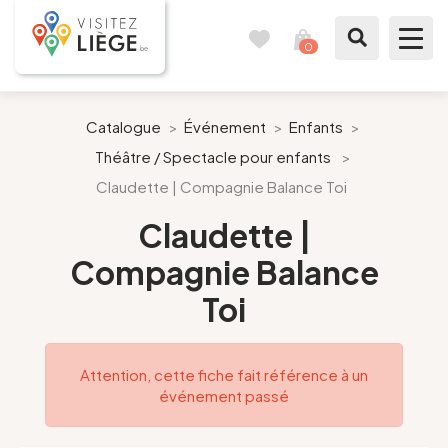
0
Carnet
Voir
de
mon
voyages
panier
À voir / à faire
Catalogue
>
Événement
>
Enfants
>
Théâtre / Spectacle pour enfants
>
Comme un Liégeois
Claudette | Compagnie Balance Toi
Préparer mon séjour
Claudette |
Compagnie Balance
Nos suggestions
Toi
Pays de Liège
Attention, cette fiche fait référence à un
Agenda
événement passé
Presse