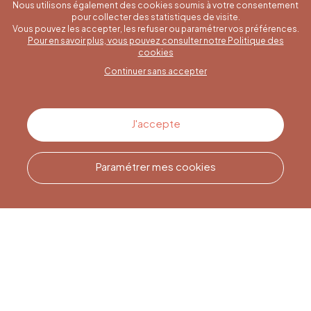
Nous utilisons également des cookies soumis à votre consentement
pour collecter des statistiques de visite.
Vous pouvez les accepter, les refuser ou paramétrer vos préférences.
Pour en savoir plus, vous pouvez consulter notre Politique des
Une question spécifique ?
cookies
Continuer sans accepter
Contactez-nous
J'accepte
Paramétrer mes cookies
Appelez-nous