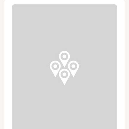
Groupes et voyagistes
Suivez-nous
FR
EN
NL
DE