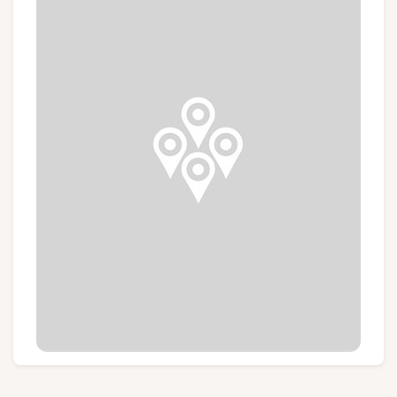
Groepen en touroperators
Volg ons
FR
EN
NL
DE