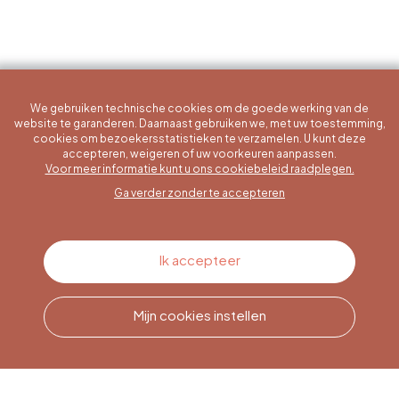
We gebruiken technische cookies om de goede werking van de
website te garanderen. Daarnaast gebruiken we, met uw toestemming,
cookies om bezoekersstatistieken te verzamelen. U kunt deze
accepteren, weigeren of uw voorkeuren aanpassen.
Een specifieke vraag?
Voor meer informatie kunt u ons cookiebeleid raadplegen.
Ga verder zonder te accepteren
Contacteer ons
Ik accepteer
Mijn cookies instellen
Bel ons