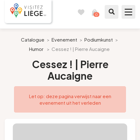
0
Reisboek
Mijn
winkelmandje
bekijken
Te zien / te doen
Catalogue
>
Evenement
>
Podiumkunst
>
Humor
>
Cessez ! | Pierre Aucaigne
Inspiraties
Cessez ! | Pierre
Bereid mijn verblijf voor
Aucaigne
Onze suggesties
Let op: deze pagina verwijst naar een
Pays de Liège
evenement uit het verleden
Agenda
Pers