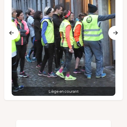
Groupes et voyagistes
Suivez-nous
FR
EN
NL
DE
Liège en courant