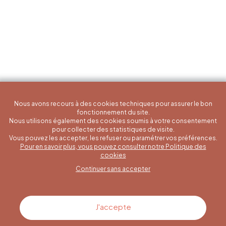
Nous avons recours à des cookies techniques pour assurer le bon
fonctionnement du site.
Nous utilisons également des cookies soumis à votre consentement
pour collecter des statistiques de visite.
Vous pouvez les accepter, les refuser ou paramétrer vos préférences.
Pour en savoir plus, vous pouvez consulter notre Politique des
Une question spécifique ?
cookies
Continuer sans accepter
Contactez-nous
J'accepte