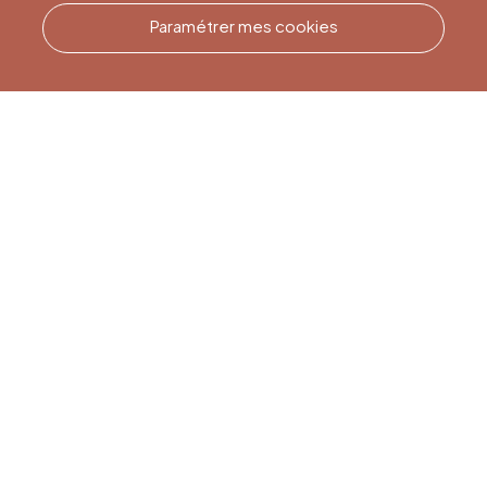
Paramétrer mes cookies
Appelez-nous
Office du Tourisme de Liège
et Maison du Tourisme du
Pays de Liège.