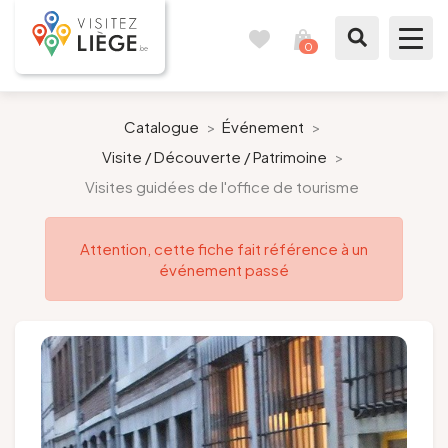
0
Carnet
Voir
de
mon
voyages
panier
À voir / à faire
Catalogue
>
Événement
>
Visite / Découverte / Patrimoine
>
Comme un Liégeois
Visites guidées de l'office de tourisme
Préparer mon séjour
Attention, cette fiche fait référence à un
événement passé
Nos suggestions
Pays de Liège
Agenda
Presse