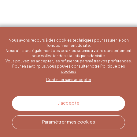
Nous avons recours à des cookies techniques pour assurer le bon
fonctionnement du site.
Nous utilisons également des cookies soumis à votre consentement
pour collecter des statistiques de visite.
Vous pouvez les accepter, les refuser ou paramétrer vos préférences.
Pour en savoir plus, vous pouvez consulter notre Politique des
Une question spécifique ?
cookies
Continuer sans accepter
Contactez-nous
J'accepte
Paramétrer mes cookies
Appelez-nous