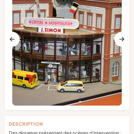
Groupes et voyagistes
Suivez-nous
FR
EN
NL
DE
DESCRIPTION
Des dioramas présentant des scènes d’intervention :