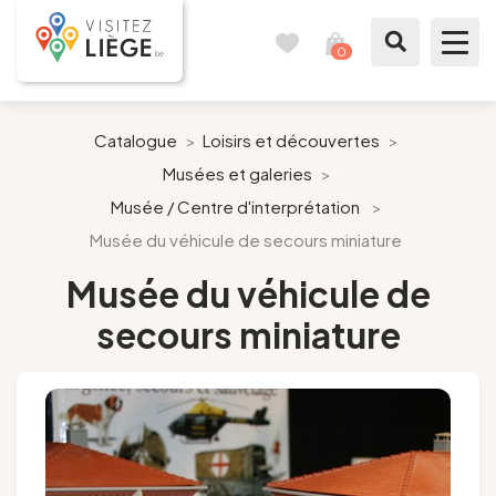
0
Carnet
Voir
de
mon
voyages
panier
À voir / à faire
Catalogue
>
Loisirs et découvertes
>
Musées et galeries
>
Comme un Liégeois
Musée / Centre d'interprétation
>
Musée du véhicule de secours miniature
Préparer mon séjour
Musée du véhicule de
Nos suggestions
secours miniature
Pays de Liège
Agenda
Presse