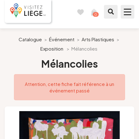
0
Carnet
Voir
de
mon
voyages
panier
À voir / à faire
Catalogue
>
Événement
>
Arts Plastiques
>
Exposition
>
Mélancolies
Comme un Liégeois
Mélancolies
Préparer mon séjour
Attention, cette fiche fait référence à un
Nos suggestions
événement passé
Pays de Liège
Agenda
Presse