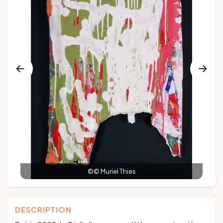
Groupes et voyagistes
Suivez-nous
FR
EN
NL
DE
©© Muriel Thies
DESCRIPTION