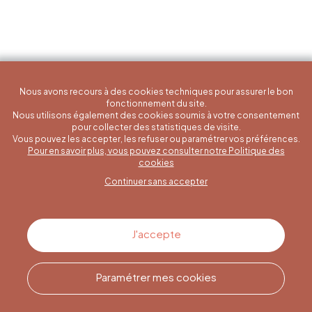
Nous avons recours à des cookies techniques pour assurer le bon
fonctionnement du site.
Nous utilisons également des cookies soumis à votre consentement
pour collecter des statistiques de visite.
Vous pouvez les accepter, les refuser ou paramétrer vos préférences.
Pour en savoir plus, vous pouvez consulter notre Politique des
Une question spécifique ?
cookies
Continuer sans accepter
Contactez-nous
J'accepte
Paramétrer mes cookies
Appelez-nous