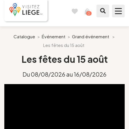
0
Carnet
Voir
de
mon
voyages
panier
À voir / à faire
Catalogue
>
Événement
>
Grand événement
>
Les fêtes du 15 août
Comme un Liégeois
Les fêtes du 15 août
Préparer mon séjour
Du 08/08/2026 au 16/08/2026
Nos suggestions
Pays de Liège
Agenda
Presse