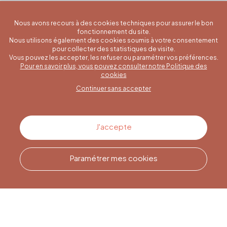
Nous avons recours à des cookies techniques pour assurer le bon
fonctionnement du site.
Nous utilisons également des cookies soumis à votre consentement
pour collecter des statistiques de visite.
Vous pouvez les accepter, les refuser ou paramétrer vos préférences.
Pour en savoir plus, vous pouvez consulter notre Politique des
Une question spécifique ?
cookies
Continuer sans accepter
Contactez-nous
J'accepte
Paramétrer mes cookies
Appelez-nous