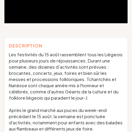
Groupes et voyagistes
Suivez-nous
DESCRIPTION
Les festivités du 15 août rassemblent tous les Liégeois
pour plusieurs jours de réjouissances. Durant une
semaine, des dizaines d’activités sont prévues :
FR
EN
NL
DE
brocantes, concerts, jeux, foires et bien sûr les
messes et processions folkloriques. Tchantchès et
Nanèsse sont chaque année mis à l'honneur et
célébrés, comme d'autres Géants de la culture et du
folklore liégeois qui paradent le jour-J.
Après le grand marché aux puces du week-end
précédant le 15 août, la semaine est ponctuée
d'activités, notamment pour enfants avec des balades
aux flambeaux et différents jeux de foire.