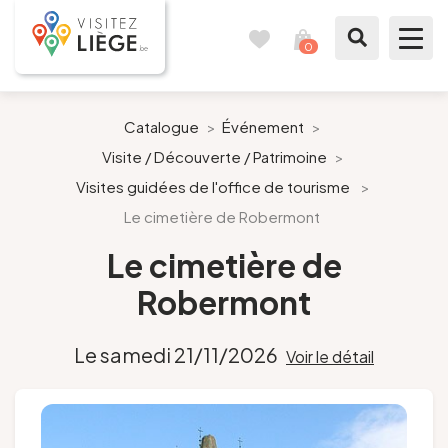
0
Carnet
Voir
de
mon
voyages
panier
À voir / à faire
Catalogue
>
Événement
>
Visite / Découverte / Patrimoine
>
Comme un Liégeois
Visites guidées de l'office de tourisme
>
Le cimetière de Robermont
Préparer mon séjour
Le cimetière de
Nos suggestions
Robermont
Pays de Liège
Le samedi 21/11/2026
Voir le détail
Agenda
Presse