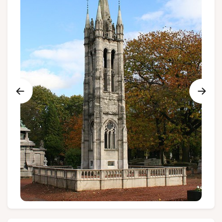
Groupes et voyagistes
Suivez-nous
FR
EN
NL
DE