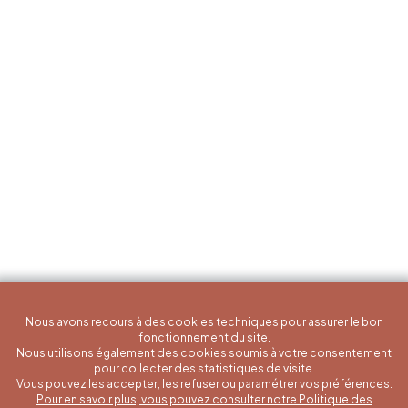
Nous avons recours à des cookies techniques pour assurer le bon
fonctionnement du site.
Nous utilisons également des cookies soumis à votre consentement
pour collecter des statistiques de visite.
Vous pouvez les accepter, les refuser ou paramétrer vos préférences.
Pour en savoir plus, vous pouvez consulter notre Politique des