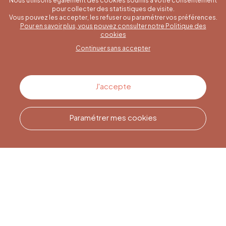
Nous utilisons également des cookies soumis à votre consentement
pour collecter des statistiques de visite.
Vous pouvez les accepter, les refuser ou paramétrer vos préférences.
Pour en savoir plus, vous pouvez consulter notre Politique des
Une question spécifique ?
cookies
Continuer sans accepter
Contactez-nous
J'accepte
Paramétrer mes cookies
Appelez-nous