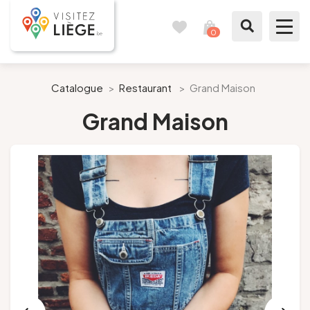
0
Carnet
Voir
de
mon
voyages
panier
À voir / à faire
Catalogue
>
Restaurant
>
Grand Maison
Grand Maison
Comme un Liégeois
Préparer mon séjour
Nos suggestions
Pays de Liège
Agenda
Presse