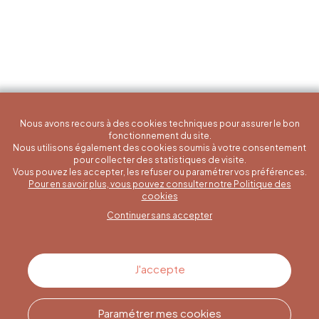
Nous avons recours à des cookies techniques pour assurer le bon
fonctionnement du site.
Nous utilisons également des cookies soumis à votre consentement
pour collecter des statistiques de visite.
Vous pouvez les accepter, les refuser ou paramétrer vos préférences.
Pour en savoir plus, vous pouvez consulter notre Politique des
Une question spécifique ?
cookies
Continuer sans accepter
Contactez-nous
J'accepte
Paramétrer mes cookies