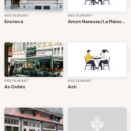
Groupes et voyagistes
RESTAURANT
RESTAURANT
Restaurant
Enoteca
Amon Nanesse/La Maison du péket
Suivez-nous
Commune
Langues parlées
Services et équipements
FR
EN
NL
DE
RESTAURANT
RESTAURANT
As Ouhès
Asti
Voir les offres
Tout effacer