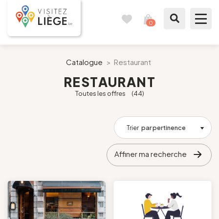
0
Carnet
Voir
de
mon
voyages
panier
À voir / à faire
Catalogue
>
Restaurant
RESTAURANT
Comme un Liégeois
Toutes les offres
(44)
Préparer mon séjour
Trier
par pertinence
Nos suggestions
Affiner ma recherche
Pays de Liège
Agenda
Presse