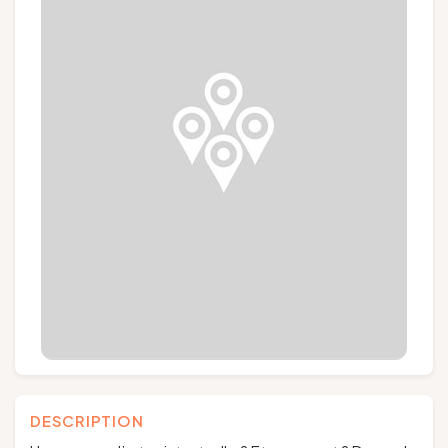
Groupes et voyagistes
Suivez-nous
FR
EN
NL
DE
DESCRIPTION