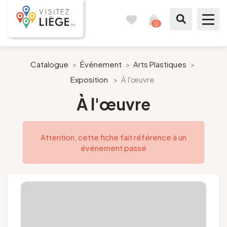
0
Carnet
Voir
de
mon
voyages
panier
À voir / à faire
Catalogue
>
Événement
>
Arts Plastiques
>
Exposition
>
À l'œuvre
Comme un Liégeois
À l'œuvre
Préparer mon séjour
Attention, cette fiche fait référence à un
Nos suggestions
événement passé
Pays de Liège
Agenda
Presse