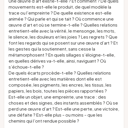
Une œuvre d’art existe-t-elle ? Et comment ? De quels
mouvements est-elle le produit, de quel modèle la
trace ou l’empreinte ? De quelle existence est-elle
animée ? Qui parle et qui se tait ? Où commence une
œuvre d’art et où se termine-t-elle ? Quelles relations
entretient-elle avec la vérité, le mensonge, les mots,
le silence, les douleurs et les joies ? Les regrets ? Que
font les regards qui se posent sur une œuvre d’art ? Et
les gestes qui la soutiennent, sans cesse la
métamorphosent ? En quels sillages s’éloigne-t-elle,
en quelles dérives va-t-elle, ainsi, naviguant ? Où
s’échoue-t-elle ?
De quels écarts procède-t-elle ? Quelles relations
entretient-elle avec les matières dont elle est
composée, les pigments, les encres, les tissus, les
papiers, les bois, toutes les pièces rapportées ?
Est-elle un objet, une empreinte, une trace : des
choses et des signes, des instants assemblés ? Où se
perd une œuvre d’art ? Est-elle une perte, une victoire,
une défaite ? Est-elle plus – ou moins – que les
chemins qui l’ont rendue possible ?