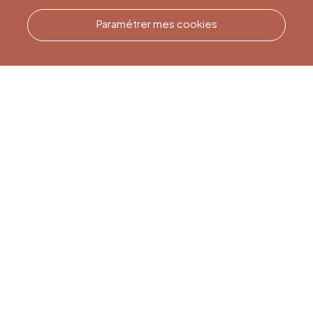
Paramétrer mes cookies
Appelez-nous
Office du Tourisme de Liège
et Maison du Tourisme du
Pays de Liège.