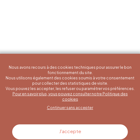
Nous avons recours à des cookies techniques pour assurer le bon
fonctionnement du site.
Nous utilisons également des cookies soumis à votre consentement
pour collecter des statistiques de visite.
Vous pouvez les accepter, les refuser ou paramétrer vos préférences.
Pour en savoir plus, vous pouvez consulter notre Politique des
Une question spécifique ?
cookies
Continuer sans accepter
Contactez-nous
J'accepte