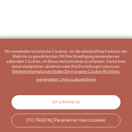
Wir verwenden technische Cookies, um die einwandfreie Funktion der
Website zu gewährleisten. Mit Ihrer Einwilligung verwenden wir
außerdem Cookies, um Besucherstatistiken zu erfassen. Sie können
diese akzeptieren, ablehnen oder Ihre Einstellungen anpassen.
Eine konkrete Frage?
Weitere Informationen finden Sie in unserer Cookie-Richtlinie.
weitergehen, ohne zu akzeptieren
Kontakt
Ich stimme zu
[TO TRAD NL] Paramétrer mes cookies
Rufen Sie uns an