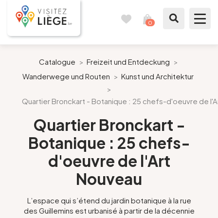
0
Reisetagebuch
Meinen
Warenkorb
ansehen
Was zu sehen / Was zu tun ist
Catalogue
>
Freizeit und Entdeckung
>
Wanderwege und Routen
>
Kunst und Architektur
Wie ein Bürger von Lüttich
>
Quartier Bronckart - Botanique : 25 chefs-d'oeuvre de l'
Meinen Aufenthalt vorbereiten
Quartier Bronckart -
Unsere Vorschläge
Botanique : 25 chefs-
d'oeuvre de l'Art
Stadt Lüttich
Nouveau
Agenda
L’espace qui s’étend du jardin botanique à la rue
des Guillemins est urbanisé à partir de la décennie
Presse