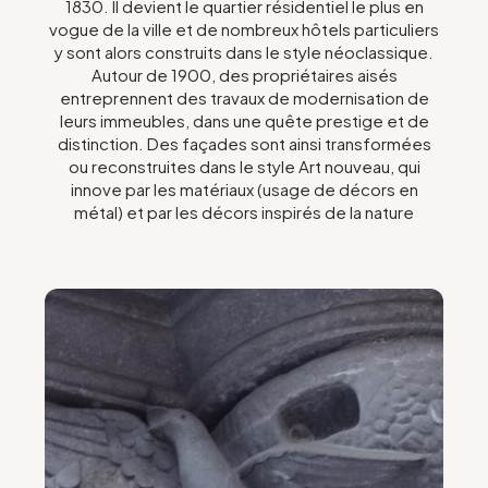
1830. Il devient le quartier résidentiel le plus en
vogue de la ville et de nombreux hôtels particuliers
Gruppen und Reiseveranstalter
y sont alors construits dans le style néoclassique.
Autour de 1900, des propriétaires aisés
entreprennent des travaux de modernisation de
Folgen Sie uns
leurs immeubles, dans une quête prestige et de
distinction. Des façades sont ainsi transformées
ou reconstruites dans le style Art nouveau, qui
innove par les matériaux (usage de décors en
métal) et par les décors inspirés de la nature
FR
EN
NL
DE