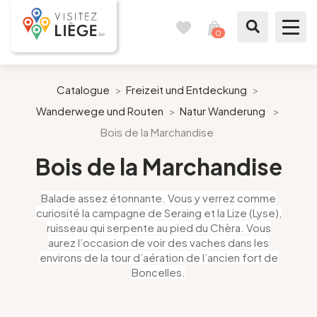
0
Reisetagebuch
Meinen
Warenkorb
ansehen
Was zu sehen / Was zu tun ist
Catalogue
>
Freizeit und Entdeckung
>
Wanderwege und Routen
>
Natur Wanderung
>
Wie ein Bürger von Lüttich
Bois de la Marchandise
Meinen Aufenthalt vorbereiten
Bois de la Marchandise
Unsere Vorschläge
Balade assez étonnante. Vous y verrez comme
curiosité la campagne de Seraing et la Lize (Lyse),
ruisseau qui serpente au pied du Chèra. Vous
Stadt Lüttich
aurez l’occasion de voir des vaches dans les
environs de la tour d’aération de l’ancien fort de
Agenda
Boncelles.
Presse