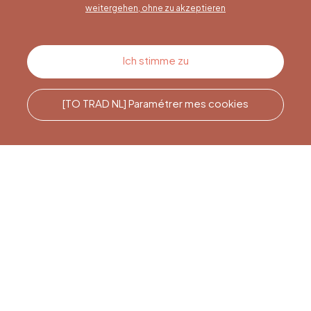
weitergehen, ohne zu akzeptieren
Kontakt
Ich stimme zu
[TO TRAD NL] Paramétrer mes cookies
Rufen Sie uns an
Office du Tourisme de Liège
et Maison du Tourisme du