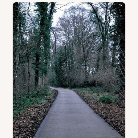
Gruppen und Reiseveranstalter
Folgen Sie uns
FR
EN
NL
DE