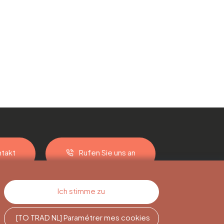
takt
Rufen Sie uns an
Ich stimme zu
[TO TRAD NL] Paramétrer mes cookies