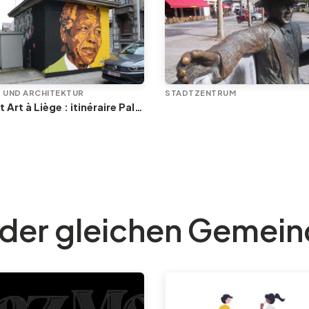
 UND ARCHITEKTUR
STADTZENTRUM
Street Art à Liège : itinéraire Paliss'art dans le centre historique et en Outremeuse
 der gleichen Gemei