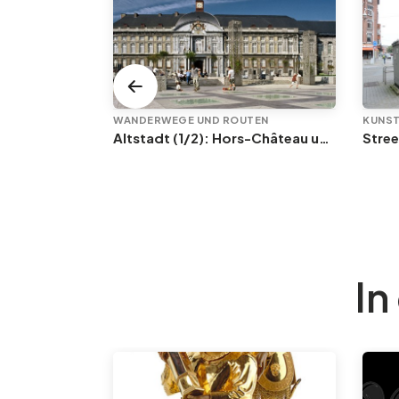
TEN
WANDERWEGE UND ROUTEN
KUNST
cours
Altstadt (1/2): Hors-Château und Saint-Lambert
In