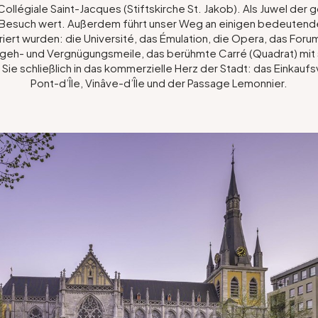
ollégiale Saint-Jacques (Stiftskirche St. Jakob). Als Juwel der g
 Besuch wert. Außerdem führt unser Weg an einigen bedeutenden
uriert wurden: die Université, das Émulation, die Opera, das Foru
sgeh- und Vergnügungsmeile, das berühmte Carré (Quadrat) mit 
ie schließlich in das kommerzielle Herz der Stadt: das Einkauf
Pont-d’Île, Vinâve-d’Île und der Passage Lemonnier.