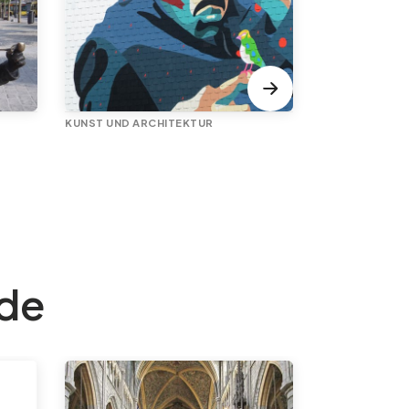
KUNST UND ARCHITEKTUR
NATUR WANDE
Horion-Hoz
nde