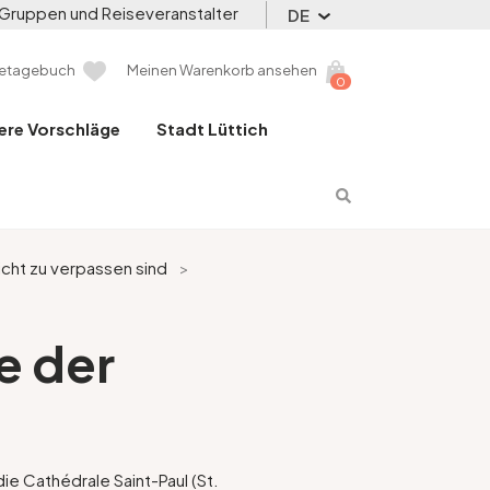
Gruppen und Reiseveranstalter
DE
setagebuch
Meinen Warenkorb ansehen
0
ere Vorschläge
Stadt Lüttich
cht zu verpassen sind
>
e der
ie Cathédrale Saint-Paul (St.