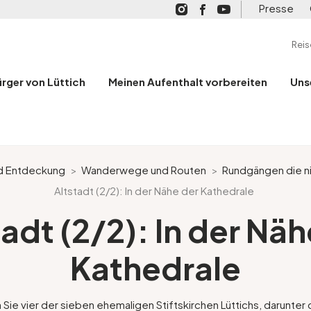
Presse
Rei
ürger von Lüttich
Meinen Aufenthalt vorbereiten
Uns
nd Entdeckung
>
Wanderwege und Routen
>
Rundgängen die ni
Altstadt (2/2): In der Nähe der Kathedrale
tadt (2/2): In der Näh
Kathedrale
ie vier der sieben ehemaligen Stiftskirchen Lüttichs, darunter d