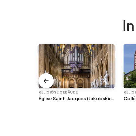
In
RUNDGÄNGEN DIE NICHT ZU VERPASSEN SIND
RELIGIÖSE GEBÄUDE
RELIG
Altstadt (2/2): In der Nähe der Kathedrale
Église Saint-Jacques (Jakobskirche)