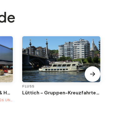
nde
FLUSS
Ancrages | Danièle Lemaire & Hélène Locoge au Trinkhall museum
Lüttich – Gruppen-Kreuzfahrten an Bord der „Prince Albert“
MARDI > VENDREDI : VON 02.05.2026 UNTER 04.04.2027