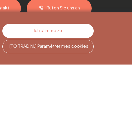
takt
Rufen Sie uns an
Ich stimme zu
[TO TRAD NL] Paramétrer mes cookies
e
Newsletter-
Abonnement
Melden Sie sich an, um auf dem
Laufenden zu bleiben.