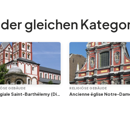
 der gleichen Katego
IÖSE GEBÄUDE
RELIGIÖSE GEBÄUDE
Collégiale Saint-Barthélemy (Die Stiftskirche St. Bartholomäus)