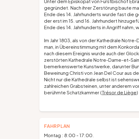
Unter dem Episkopat von Fürstbischof Ebrac
gegründet. Nach ihrer Zerstörung baute man
Ende des 14. Jahrhunderts wurde fast die
der erst im 15. und 16. Jahrhundert hinzuge
Ende des 14. Jahrhunderts in Angriff nahm, 
Im Jahr 1803, als von der Kathedrale Notre
man, in Übereinstimmung mit dem Konkordat 
nach diesem Ereignis wurde auch der Glocke
zerstörten Kathedrale Notre-Dame-et-Saint
bemerkenswerte Kunstwerke, darunter Buntg
Beweinung Christi von Jean Del Cour aus de
Nicht nur die Kathedrale selbst ist sehens
zahlreichen Grabsteinen, unter anderem vo
berühmte Schatzkammer (
Trésor de Liège
)
FAHRPLAN
Montag : 8:00 - 17:00.