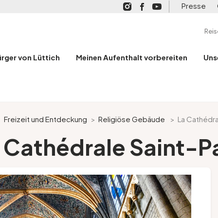
Presse
Rei
ürger von Lüttich
Meinen Aufenthalt vorbereiten
Uns
>
Freizeit und Entdeckung
>
Religiöse Gebäude
>
La Cathédra
 Cathédrale Saint-P