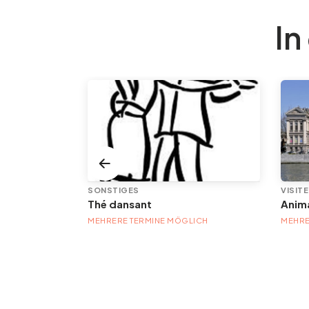
In
SONSTIGES
VISIT
Com.cgt.pivot.pivottools.server.services.offer.model.ExOfTOffre@7fb418b
Thé dansant
MEHRERE TERMINE MÖGLICH
MEHRE