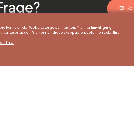
Frage?
Kon
 Funktion der Website zu gewährleisten. Mit Ihrer Einwilligung
ken zu erfassen. Sie können diese akzeptieren, ablehnen oder Ihre
htlinie.
erstunden
Winterstunden
Unsere Adress
is 30/09
01/10 bis 15/05
Quai de la Goffe 13
4000 Liège
 bis Samstag
Montag bis Samstag
0 bis 17:00 Uhr
von 9:30 bis 16:30 Uhr
s und an
Sonntags und an
gen von 9:00
Feiertagen von 9:00
00 Uhr
bis 15:00 Uhr