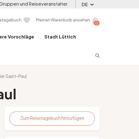
Gruppen und Reiseveranstalter
DE
setagebuch
Meinen Warenkorb ansehen
0
ere Vorschläge
Stadt Lüttich
le Saint-Paul
aul
Zum Reisetagebuch hinzufügen