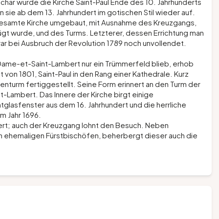
har wurde die Kirche Saint-Paul Ende des 10. Jahrhunderts
 sie ab dem 13. Jahrhundert im gotischen Stil wieder auf.
 gesamte Kirche umgebaut, mit Ausnahme des Kreuzgangs,
fügt wurde, und des Turms. Letzterer, dessen Errichtung man
war bei Ausbruch der Revolution 1789 noch unvollendet.
-Dame-et-Saint-Lambert nur ein Trümmerfeld blieb, erhob
von 1801, Saint-Paul in den Rang einer Kathedrale. Kurz
nturm fertiggestellt. Seine Form erinnert an den Turm der
-Lambert. Das Innere der Kirche birgt einige
lasfenster aus dem 16. Jahrhundert und die herrliche
m Jahr 1696.
wert; auch der Kreuzgang lohnt den Besuch. Neben
n ehemaligen Fürstbischöfen, beherbergt dieser auch die