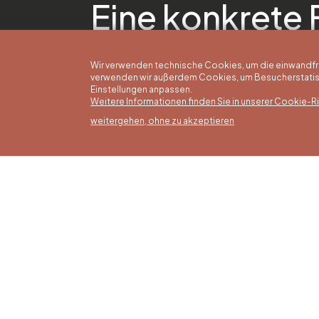
Eine konkrete 
Wir verwenden technische Cookies, um die einwandfreie
verwenden wir außerdem Cookies, um Besucherstatisti
Einstellungen anpassen.
Weitere Informationen finden Sie in unserer Cookie-Ric
weitergehen, ohne zu akzeptieren
Somm
16/05 b
Office du Tourisme de Liège et
Montag
Maison du Tourisme du Pays de
von 9:3
Liège.
Sonntag
Feierta
bis 16: