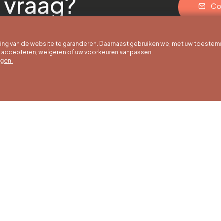
 vraag?
Co
g van de website te garanderen. Daarnaast gebruiken we, met uw toestem
e accepteren, weigeren of uw voorkeuren aanpassen.
egen.
 uur
Winteruren
Ons adres
ot 30/09
01/10 tot 15/05
Quai de la Goffe 13
4000 Liège
g tot en met
Maandag tot en met
g van 9:30 tot
zaterdag van 9:30 tot
ur
16:30 uur
en en
Zondagen en
agen van 9:00
feestdagen van 9:00
00 uur
tot 15:00 uur