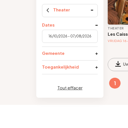
Theater
Dates
THEATER
Les Caiss
VRIJDAG 16
Gemeente
Uw
Toegankelijkheid
1
Tout effacer