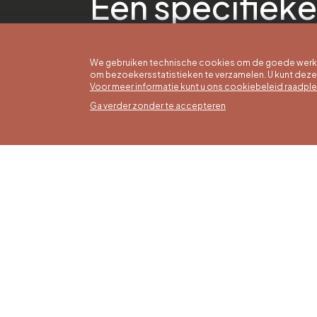
Een specifieke
We gebruiken technische cookies om de goede werkin
om bezoekersstatistieken te verzamelen. U kunt dez
Voor meer informatie kunt u ons cookiebeleid raadpl
Ga verder zonder te accepteren
Zomer
16/05 t
Office du Tourisme de Liège et
Maanda
Maison du Tourisme du Pays de
zaterda
Liège.
17:00 u
Zondag
feestd
tot 16: