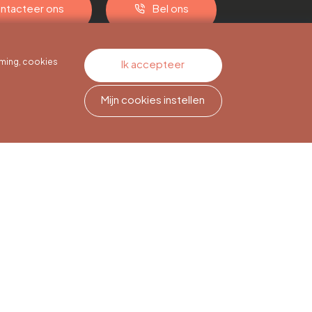
ntacteer ons
Bel ons
ming, cookies
Ik accepteer
Mijn cookies instellen
Nieuwsbriefabonnement
Meld je aan om op de hoogte
te blijven.