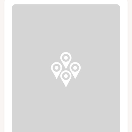
Groupes et voyagistes
Suivez-nous
FR
EN
NL
DE