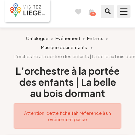
0
Carnet
Voir
de
mon
voyages
panier
À voir / à faire
Catalogue
>
Événement
>
Enfants
>
Musique pour enfants
>
Comme un Liégeois
L’orchestre à la portée des enfants | La belle au bois dor
Préparer mon séjour
L’orchestre à la portée
des enfants | La belle
Nos suggestions
au bois dormant
Pays de Liège
Attention, cette fiche fait référence à un
Agenda
événement passé
Presse