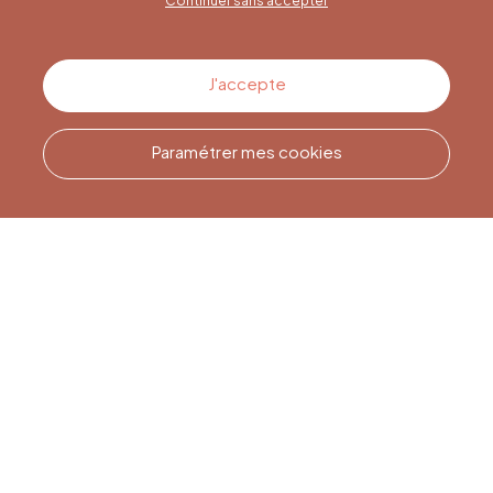
Continuer sans accepter
Contactez-nous
J'accepte
Paramétrer mes cookies
Appelez-nous
Office du Tourisme de Liège
et Maison du Tourisme du
Pays de Liège.