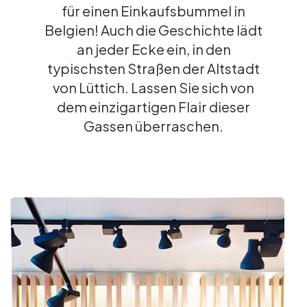
für einen Einkaufsbummel in
Gruppen und Reiseveranstalter
Belgien! Auch die Geschichte lädt
an jeder Ecke ein, in den
typischsten Straßen der Altstadt
Folgen Sie uns
von Lüttich. Lassen Sie sich von
dem einzigartigen Flair dieser
Gassen überraschen.
FR
EN
NL
DE