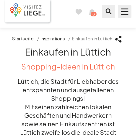
0
Reisetagebuch
Meinen
Warenkorb
ansehen
Was zu sehen / Was zu tun ist
Startseite
/
Inspirations
/
Einkaufen in Lüttich
Einkaufen in Lüttich
Wie ein Bürger von Lüttich
Shopping-Ideen in Lüttich
Meinen Aufenthalt vorbereiten
Lüttich, die Stadt für Liebhaber des
Unsere Vorschläge
entspannten und ausgefallenen
Shoppings!
Stadt Lüttich
Mit seinen zahlreichen lokalen
Geschäften und Handwerkern
Agenda
sowie seinen Einkaufszentren ist
Lüttich zweifellos die ideale Stadt
Presse