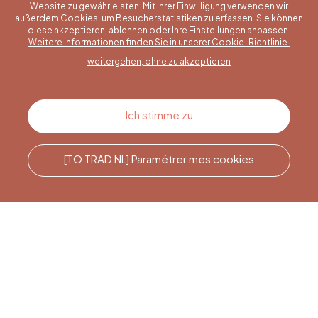
Website zu gewährleisten. Mit Ihrer Einwilligung verwenden wir
außerdem Cookies, um Besucherstatistiken zu erfassen. Sie können
diese akzeptieren, ablehnen oder Ihre Einstellungen anpassen.
Eine konkrete Frage?
Weitere Informationen finden Sie in unserer Cookie-Richtlinie.
weitergehen, ohne zu akzeptieren
Kontakt
Ich stimme zu
[TO TRAD NL] Paramétrer mes cookies
Rufen Sie uns an