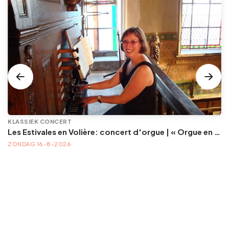
KLASSIEK CONCERT
Les Estivales en Volière: concert d'orgue | « Orgue en Volière » , les 3e dimanches du mois (été) audition d’orgue (accès libre)
ZONDAG 16-8-2026