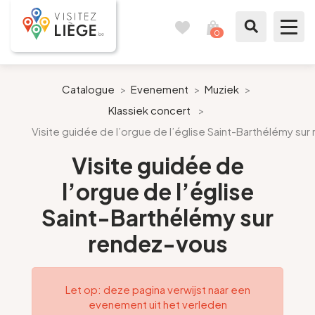
0
Reisboek
Mijn
winkelmandje
bekijken
Te zien / te doen
Catalogue
>
Evenement
>
Muziek
>
Klassiek concert
>
Inspiraties
Visite guidée de l’orgue de l’église Saint-Barthélémy su
Bereid mijn verblijf voor
Visite guidée de
l’orgue de l’église
Onze suggesties
Saint-Barthélémy sur
Pays de Liège
rendez-vous
Agenda
Let op: deze pagina verwijst naar een
evenement uit het verleden
Pers