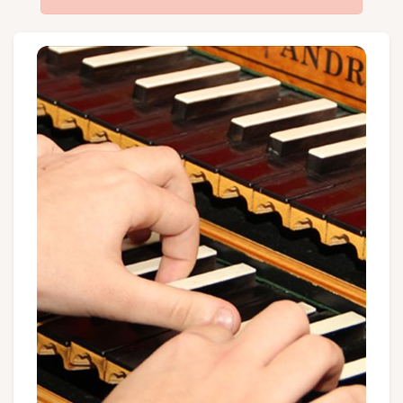
Groepen en touroperators
Volg ons
FR
EN
NL
DE