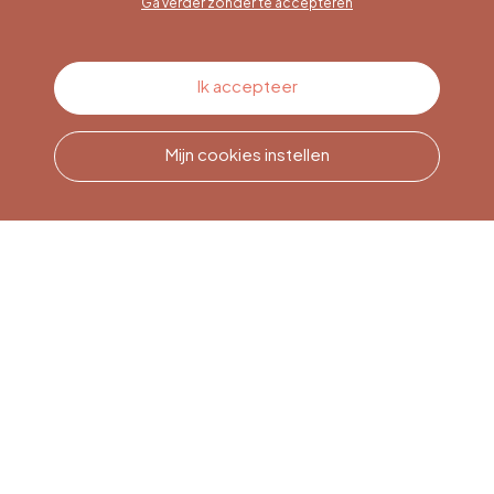
Ga verder zonder te accepteren
Contacteer ons
Ik accepteer
Mijn cookies instellen
Bel ons
Office du Tourisme de Liège
et Maison du Tourisme du
Pays de Liège.