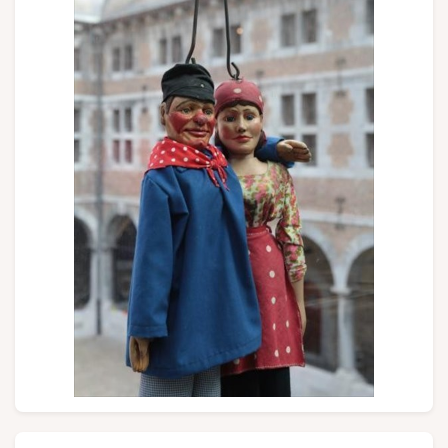
Groepen en touroperators
Volg ons
FR
EN
NL
DE