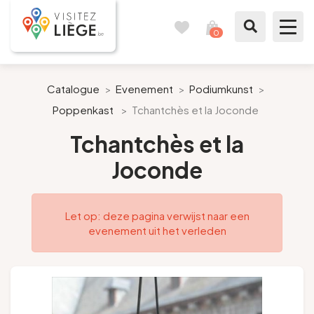
0
Reisboek
Mijn
winkelmandje
bekijken
Te zien / te doen
Catalogue
>
Evenement
>
Podiumkunst
>
Poppenkast
>
Tchantchès et la Joconde
Inspiraties
Tchantchès et la
Bereid mijn verblijf voor
Joconde
Onze suggesties
Let op: deze pagina verwijst naar een
Pays de Liège
evenement uit het verleden
Agenda
Pers