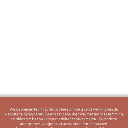
We gebruiken technische cookies om de goede werking van de
website te garanderen. Daarnaast gebruiken we, met uw toestemming,
cookies om bezoekersstatistieken te verzamelen. U kunt deze
accepteren, weigeren of uw voorkeuren aanpassen.