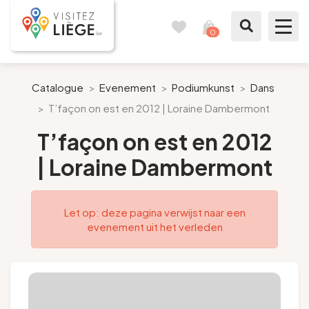
0
Reisboek
Mijn
winkelmandje
bekijken
Te zien / te doen
Catalogue
>
Evenement
>
Podiumkunst
>
Dans
>
T’façon on est en 2012 | Loraine Dambermont
Inspiraties
T’façon on est en 2012
Bereid mijn verblijf voor
| Loraine Dambermont
Onze suggesties
Let op: deze pagina verwijst naar een
Pays de Liège
evenement uit het verleden
Agenda
Pers