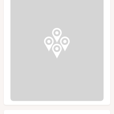
Groepen en touroperators
Volg ons
FR
EN
NL
DE