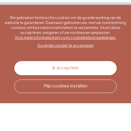
We gebruiken technische cookies om de goede werking van de
website te garanderen. Daarnaast gebruiken we, met uw toestemming,
cookies om bezoekersstatistieken te verzamelen. U kunt deze
accepteren, weigeren of uw voorkeuren aanpassen.
Een specifieke vraag?
Voor meer informatie kunt u ons cookiebeleid raadplegen.
Ga verder zonder te accepteren
Contacteer ons
Ik accepteer
Mijn cookies instellen
Bel ons