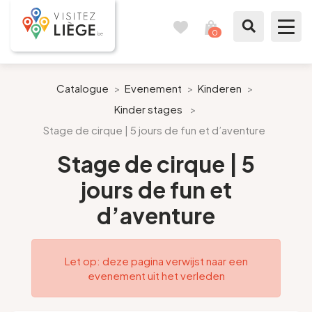
0
Reisboek
Mijn
winkelmandje
bekijken
Te zien / te doen
Catalogue
>
Evenement
>
Kinderen
>
Kinder stages
>
Inspiraties
Stage de cirque | 5 jours de fun et d’aventure
Bereid mijn verblijf voor
Stage de cirque | 5
jours de fun et
Onze suggesties
d’aventure
Pays de Liège
Let op: deze pagina verwijst naar een
Agenda
evenement uit het verleden
Pers