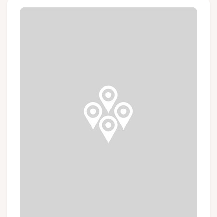
Groepen en touroperators
Volg ons
FR
EN
NL
DE