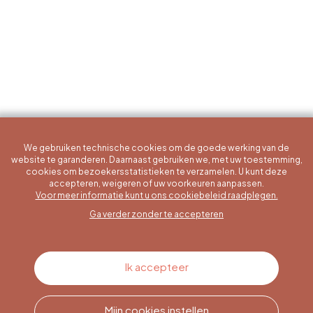
We gebruiken technische cookies om de goede werking van de
website te garanderen. Daarnaast gebruiken we, met uw toestemming,
cookies om bezoekersstatistieken te verzamelen. U kunt deze
accepteren, weigeren of uw voorkeuren aanpassen.
Een specifieke vraag?
Voor meer informatie kunt u ons cookiebeleid raadplegen.
Ga verder zonder te accepteren
Contacteer ons
Ik accepteer
Mijn cookies instellen