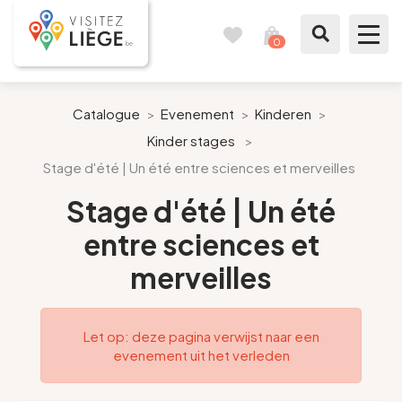
0
Reisboek
Mijn
winkelmandje
bekijken
Te zien / te doen
Catalogue
>
Evenement
>
Kinderen
>
Kinder stages
>
Inspiraties
Stage d'été | Un été entre sciences et merveilles
Bereid mijn verblijf voor
Stage d'été | Un été
entre sciences et
Onze suggesties
merveilles
Pays de Liège
Let op: deze pagina verwijst naar een
Agenda
evenement uit het verleden
Pers