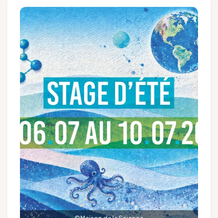
Groepen en touroperators
Volg ons
FR
EN
NL
DE