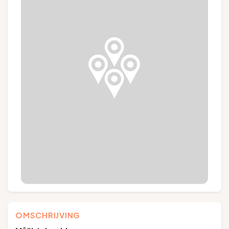
Groepen en touroperators
Volg ons
FR
EN
NL
DE
OMSCHRIJVING