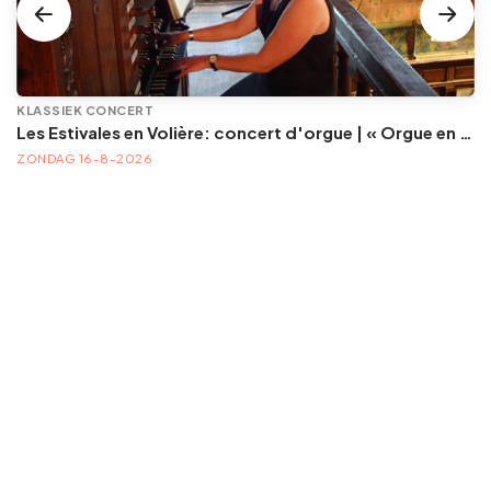
KLASSIEK CONCERT
Les Estivales en Volière: concert d'orgue | « Orgue en Volière » , les 3e dimanches du mois (été) audition d’orgue (accès libre)
ZONDAG 16-8-2026