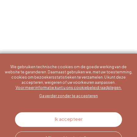
We gebruiken technische cookies om de goede werking van de
website te garanderen. Daarnaast gebruiken we, met uw toestemming,
cookies om bezoekersstatistieken te verzamelen. U kunt deze
accepteren, weigeren of uw voorkeuren aanpassen.
Een specifieke vraag?
Voor meer informatie kunt u ons cookiebeleid raadplegen.
Ga verder zonder te accepteren
Contacteer ons
Ik accepteer