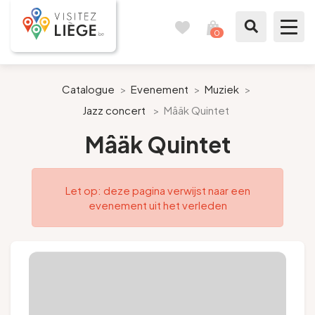
0
Reisboek
Mijn
winkelmandje
bekijken
Te zien / te doen
Catalogue
>
Evenement
>
Muziek
>
Jazz concert
>
Mâäk Quintet
Inspiraties
Mâäk Quintet
Bereid mijn verblijf voor
Let op: deze pagina verwijst naar een
Onze suggesties
evenement uit het verleden
Pays de Liège
Agenda
Pers