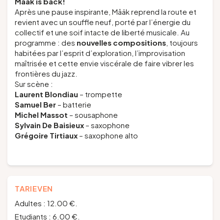
Mâäk is back!
Après une pause inspirante, Mâäk reprend la route et
revient avec un souffle neuf, porté par l’énergie du
collectif et une soif intacte de liberté musicale. Au
programme : des
nouvelles compositions
, toujours
habitées par l’esprit d’exploration, l’improvisation
maîtrisée et cette envie viscérale de faire vibrer les
frontières du jazz.
Sur scène :
Laurent Blondiau
– trompette
Samuel Ber
– batterie
Michel Massot
– sousaphone
Sylvain De Baisieux
– saxophone
Grégoire Tirtiaux
– saxophone alto
TARIEVEN
Adultes : 12.00 €.
Etudiants : 6.00 €.