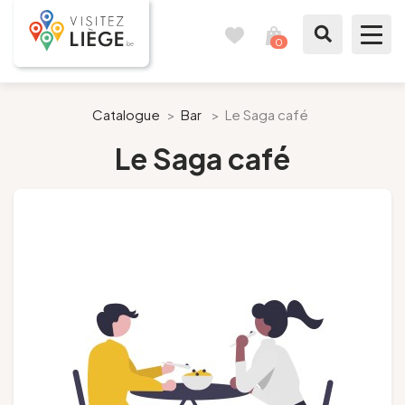
0
Reisboek
Mijn
winkelmandje
bekijken
Te zien / te doen
Catalogue
>
Bar
>
Le Saga café
Le Saga café
Inspiraties
Bereid mijn verblijf voor
Onze suggesties
Pays de Liège
Agenda
Pers