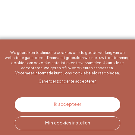
We gebruiken technische cookies om de goede werking van de
website te garanderen. Daarnaast gebruiken we, met uw toestemming,
cookies om bezoekersstatistieken te verzamelen. U kunt deze
accepteren, weigeren of uw voorkeuren aanpassen.
Een specifieke vraag?
Voor meer informatie kunt u ons cookiebeleid raadplegen.
Ga verder zonder te accepteren
Contacteer ons
Ik accepteer
Mijn cookies instellen
Bel ons