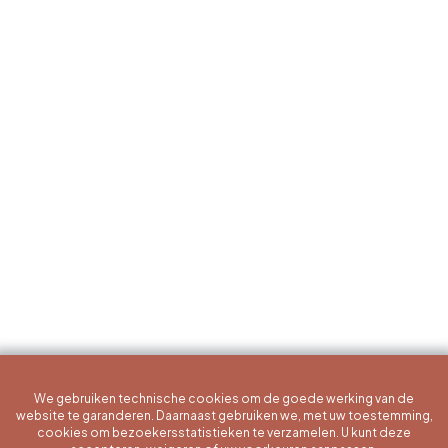
We gebruiken technische cookies om de goede werking van de
website te garanderen. Daarnaast gebruiken we, met uw toestemming,
cookies om bezoekersstatistieken te verzamelen. U kunt deze