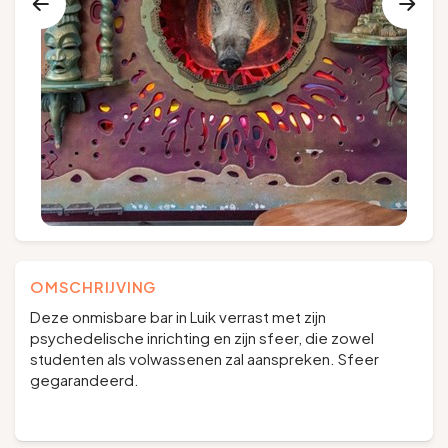
Groepen en touroperators
Volg ons
FR
EN
NL
DE
OMSCHRIJVING
Deze onmisbare bar in Luik verrast met zijn
psychedelische inrichting en zijn sfeer, die zowel
studenten als volwassenen zal aanspreken. Sfeer
gegarandeerd.