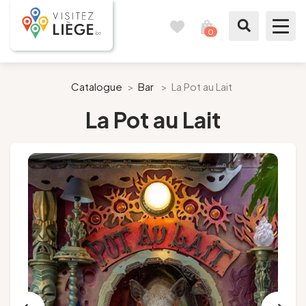
0
Reisboek
Mijn
winkelmandje
bekijken
Te zien / te doen
Catalogue
>
Bar
>
La Pot au Lait
La Pot au Lait
Inspiraties
Bereid mijn verblijf voor
Onze suggesties
Pays de Liège
Agenda
Pers