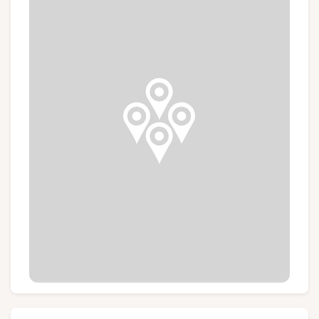
Groepen en touroperators
Volg ons
FR
EN
NL
DE