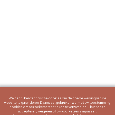
We gebruiken technische cookies om de goede werking van de
website te garanderen. Daarnaast gebruiken we, met uw toestemming,
cookies om bezoekersstatistieken te verzamelen. U kunt deze
accepteren, weigeren of uw voorkeuren aanpassen.