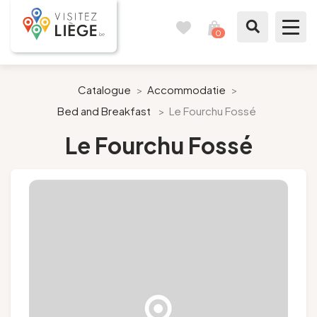
0
Reisboek
Mijn
winkelmandje
bekijken
Te zien / te doen
Catalogue
>
Accommodatie
>
Bed and Breakfast
>
Le Fourchu Fossé
Inspiraties
Le Fourchu Fossé
Bereid mijn verblijf voor
Onze suggesties
Pays de Liège
Agenda
Pers