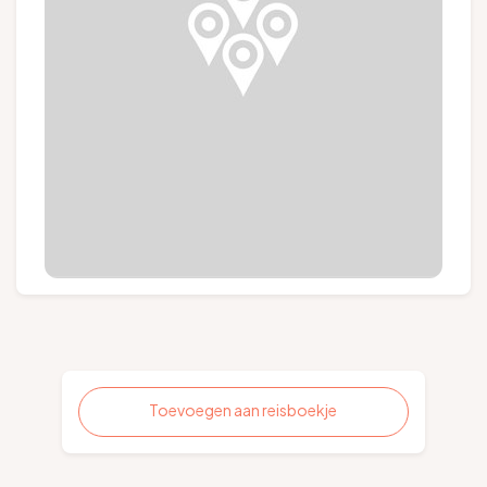
Groepen en touroperators
Volg ons
FR
EN
NL
DE
Toevoegen aan reisboekje