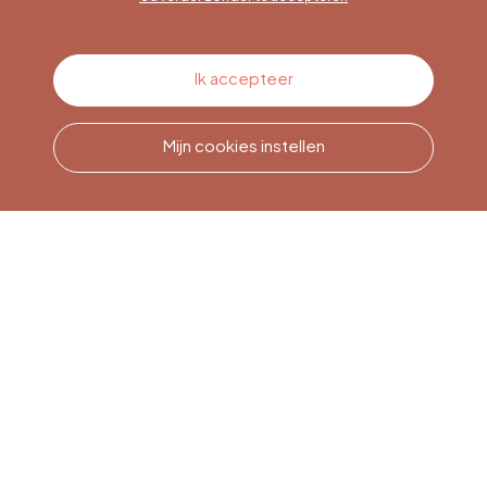
Contacteer ons
Ik accepteer
Mijn cookies instellen
Bel ons
Office du Tourisme de Liège
et Maison du Tourisme du
Pays de Liège.