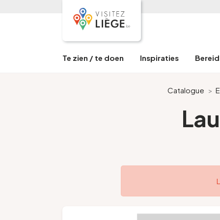
Te zien / te doen
Inspiraties
Bereid 
Catalogue
>
E
Lau
L