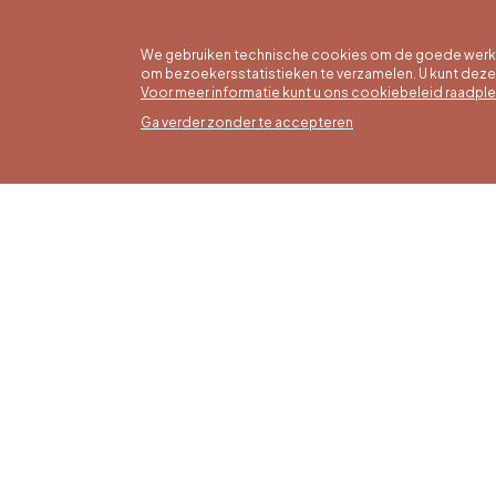
We gebruiken technische cookies om de goede werkin
om bezoekersstatistieken te verzamelen. U kunt dez
Voor meer informatie kunt u ons cookiebeleid raadpl
Ga verder zonder te accepteren
Zomer
16/05 t
Office du Tourisme de Liège et
Maanda
Maison du Tourisme du Pays de
zaterda
Liège.
17:00 u
Zondag
feestd
tot 16: