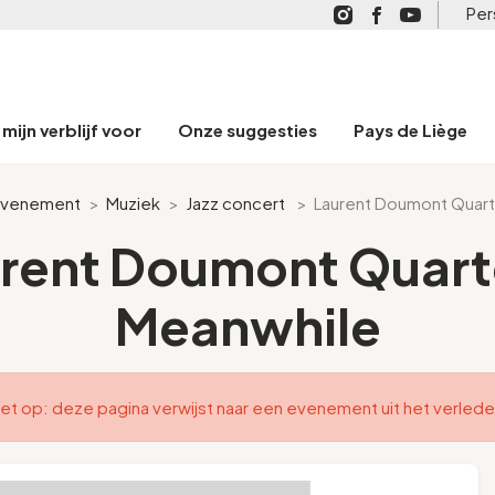
Per
mijn verblijf voor
Onze suggesties
Pays de Liège
venement
>
Muziek
>
Jazz concert
>
Laurent Doumont Quart
rent Doumont Quart
Meanwhile
et op: deze pagina verwijst naar een evenement uit het verled