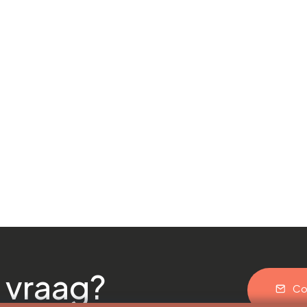
 vraag?
Co