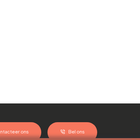
ntacteer ons
Bel ons