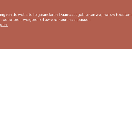
g van de website te garanderen. Daarnaast gebruiken we, met uw toestem
e accepteren, weigeren of uw voorkeuren aanpassen.
egen.
 uur
Winteruren
Ons adres
ot 30/09
01/10 tot 15/05
Quai de la Goffe 13
4000 Liège
g tot en met
Maandag tot en met
g van 9:30 tot
zaterdag van 9:30 tot
ur
16:30 uur
en en
Zondagen en
agen van 9:00
feestdagen van 9:00
00 uur
tot 15:00 uur