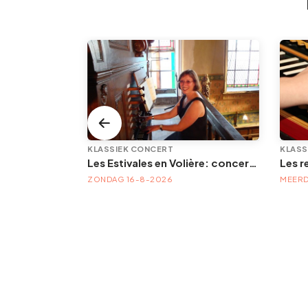
KLASSIEK CONCERT
KLASS
LEMF — Liège Electronic Music Festival | Festival électronique — 21, 22 & 23 août 2026
Les Estivales en Volière: concert d'orgue | « Orgue en Volière » , les 3e dimanches du mois (été) audition d’orgue (accès libre)
FESTIVAL LEMF 2026 : VAN 21-8-2026 TOT 23-8-2026
ZONDAG 16-8-2026
MEERD