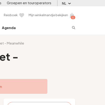
s
Groepen en touroperators
NL
Reisboek
Mijn winkelmandje bekijken
0
Agenda
et - Meanwhile
et -
en