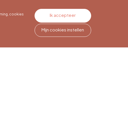
ming, cookies
Ik accepteer
Mijn cookies instellen
Nieuwsbriefabonnement
Meld je aan om op de hoogte
te blijven.