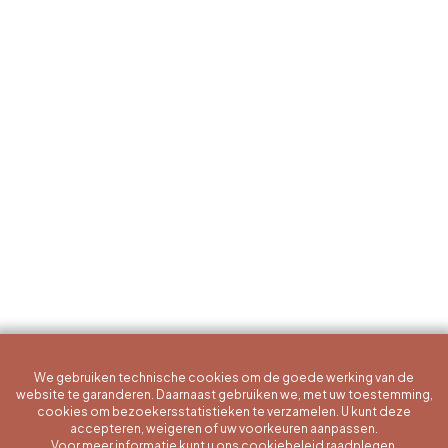
We gebruiken technische cookies om de goede werking van de
website te garanderen. Daarnaast gebruiken we, met uw toestemming,
cookies om bezoekersstatistieken te verzamelen. U kunt deze
accepteren, weigeren of uw voorkeuren aanpassen.
Voor meer informatie kunt u ons cookiebeleid raadplegen.