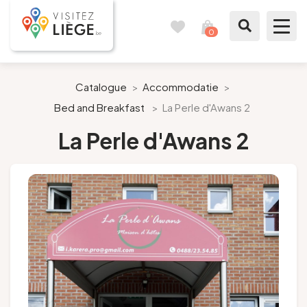
0
Reisboek
Mijn
winkelmandje
bekijken
Te zien / te doen
Catalogue
>
Accommodatie
>
Bed and Breakfast
>
La Perle d'Awans 2
Inspiraties
La Perle d'Awans 2
Bereid mijn verblijf voor
Onze suggesties
Pays de Liège
Agenda
Pers