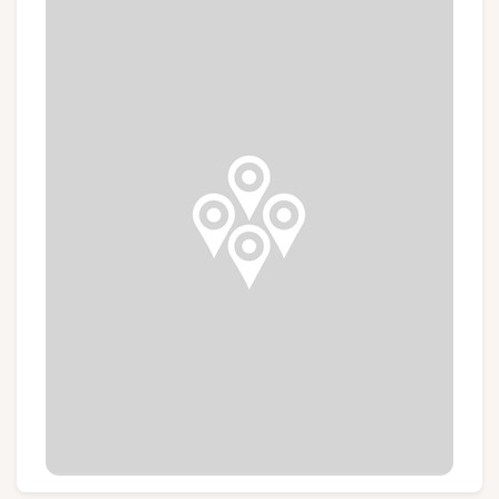
Groepen en touroperators
Volg ons
FR
EN
NL
DE