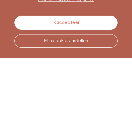
Contacteer ons
Ik accepteer
Mijn cookies instellen
Bel ons
Office du Tourisme de Liège
et Maison du Tourisme du
Pays de Liège.