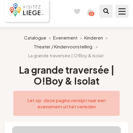
0
Reisboek
Mijn
winkelmandje
bekijken
Te zien / te doen
Catalogue
>
Evenement
>
Kinderen
>
Theater / Kindervoorstelling
>
Inspiraties
La grande traversée | O!Boy & Isolat
Bereid mijn verblijf voor
La grande traversée |
O!Boy & Isolat
Onze suggesties
Pays de Liège
Let op: deze pagina verwijst naar een
evenement uit het verleden
Agenda
Pers