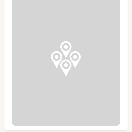
Groepen en touroperators
Volg ons
FR
EN
NL
DE