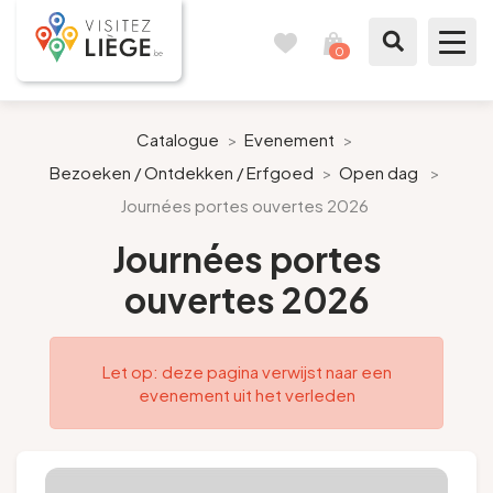
0
Reisboek
Mijn
winkelmandje
bekijken
Te zien / te doen
Catalogue
>
Evenement
>
Bezoeken / Ontdekken / Erfgoed
>
Open dag
>
Inspiraties
Journées portes ouvertes 2026
Bereid mijn verblijf voor
Journées portes
ouvertes 2026
Onze suggesties
Pays de Liège
Let op: deze pagina verwijst naar een
evenement uit het verleden
Agenda
Pers