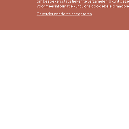
om bezoekersstatistieken te verzamelen. U kunt dez
Voor meer informatie kunt u ons cookiebeleid raadpl
Ga verder zonder te accepteren
Zomer
16/05 t
Office du Tourisme de Liège et
Maanda
Maison du Tourisme du Pays de
zaterda
Liège.
17:00 u
Zondag
feestd
tot 16: