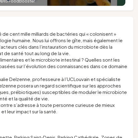
©IIS FoodBooster
e cent mille milliards de bactéries qui « colonisent »
ologie humaine. Nous lui offrons le gîte, mais également le
facteurs clés dans l’instauration du microbiote dès la
t de santé tout au long de la vie.
mentaires et le microbiote intestinal ? Quelles sont les
n, basées sur l’évolution des connaissances dans ce domaine
alie Delzenne, professeure à l’UCLouvain et spécialiste
elzenne posera un regard scientifique sur les approches
iques, prébiotiques) susceptibles de moduler le microbiote
nté et la qualité de vie.
ncontre s’adresse à toute personne curieuse de mieux
et leur impact sur la santé.
nette, Parking Saint-Denis, Parking Cathédrale. Zones de