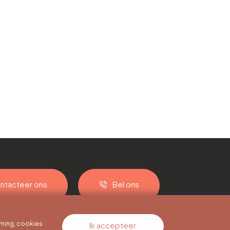
ntacteer ons
Bel ons
ming, cookies
Ik accepteer