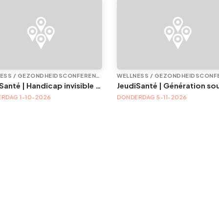
WELLNESS / GEZONDHEIDSCONFERENTIE
JeudiSanté | Handicap invisible : ce que l'œil ignore
RDAG 1-10-2026
DONDERDAG 5-11-2026