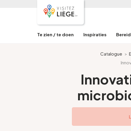
Te zien / te doen
Inspiraties
Bereid 
Catalogue
>
Innov
Innovati
microbio
L