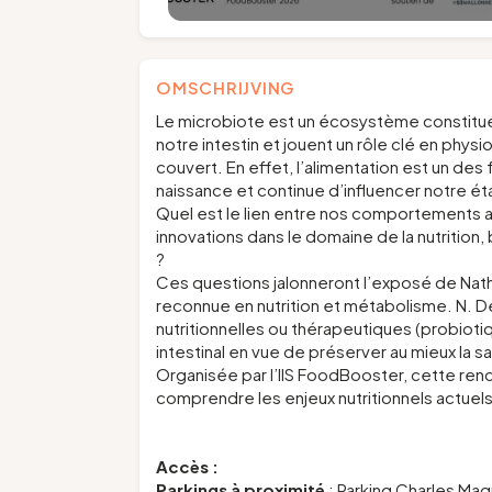
OMSCHRIJVING
Le microbiote est un écosystème constitué d
notre intestin et jouent un rôle clé en physi
couvert. En effet, l’alimentation est un des 
naissance et continue d’influencer notre éta
Quel est le lien entre nos comportements ali
innovations dans le domaine de la nutritio
?
Ces questions jalonneront l’exposé de Nath
reconnue en nutrition et métabolisme. N. D
nutritionnelles ou thérapeutiques (probiot
intestinal en vue de préserver au mieux la sa
Organisée par l’IIS FoodBooster, cette re
comprendre les enjeux nutritionnels actuels 
Accès :
Parkings à proximité
: Parking Charles Mag