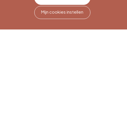
Mijn cookies instellen
Nieuwsbriefabonnement
Meld je aan om op de hoogte
te blijven.