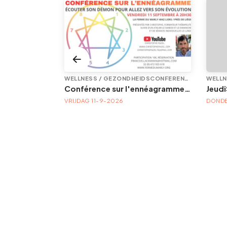
TENTOONSTELLING/PLASTISCHE KUNST
WELLNESS / GEZONDHEIDSCONFERENTIE
Conférence sur l'ennéagramme | Avec Christophe Mazel
TA
VRIJDAG 11-9-2026
DONDE