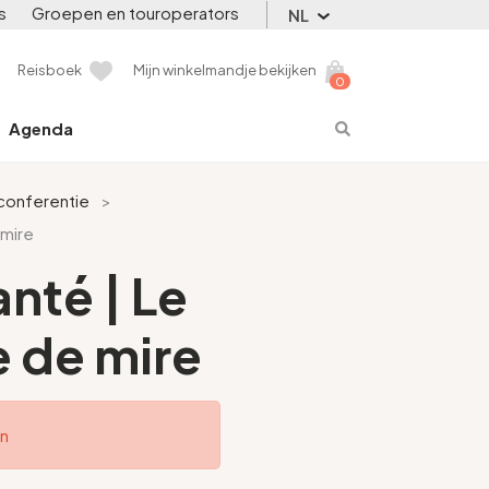
s
Groepen en touroperators
NL
Reisboek
Mijn winkelmandje bekijken
0
Agenda
conferentie
>
 mire
anté | Le
e de mire
en