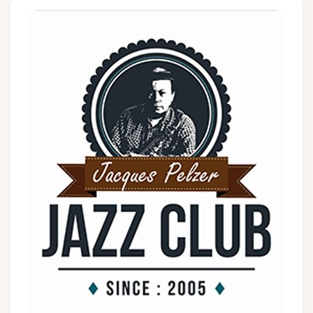
Groepen en touroperators
Volg ons
FR
EN
NL
DE