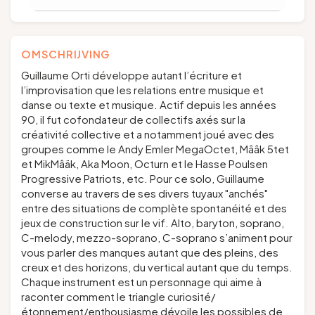
OMSCHRIJVING
Guillaume Orti développe autant l’écriture et
l’improvisation que les relations entre musique et
danse ou texte et musique. Actif depuis les années
90, il fut cofondateur de collectifs axés sur la
créativité collective et a notamment joué avec des
groupes comme le Andy Emler MegaOctet, Mââk 5tet
et MikMâäk, Aka Moon, Octurn et le Hasse Poulsen
Progressive Patriots, etc. Pour ce solo, Guillaume
converse au travers de ses divers tuyaux "anchés"
entre des situations de complète spontanéité et des
jeux de construction sur le vif. Alto, baryton, soprano,
C-melody, mezzo-soprano, C-soprano s’animent pour
vous parler des manques autant que des pleins, des
creux et des horizons, du vertical autant que du temps.
Chaque instrument est un personnage qui aime à
raconter comment le triangle curiosité/
étonnement/enthousiasme dévoile les possibles de