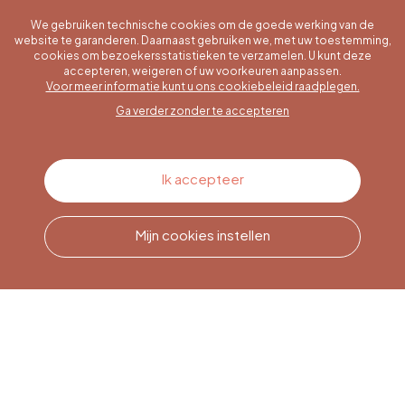
We gebruiken technische cookies om de goede werking van de
website te garanderen. Daarnaast gebruiken we, met uw toestemming,
cookies om bezoekersstatistieken te verzamelen. U kunt deze
accepteren, weigeren of uw voorkeuren aanpassen.
Een specifieke vraag?
Voor meer informatie kunt u ons cookiebeleid raadplegen.
Ga verder zonder te accepteren
Contacteer ons
Ik accepteer
Mijn cookies instellen
Bel ons