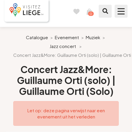
0
Reisboek
Mijn
winkelmandje
bekijken
Te zien / te doen
Catalogue
>
Evenement
>
Muziek
>
Jazz concert
>
Inspiraties
Concert Jazz&More: Guillaume Orti (solo) | Guillaume Orti
Bereid mijn verblijf voor
Concert Jazz&More:
Guillaume Orti (solo) |
Onze suggesties
Guillaume Orti (Solo)
Pays de Liège
Let op: deze pagina verwijst naar een
Agenda
evenement uit het verleden
Pers