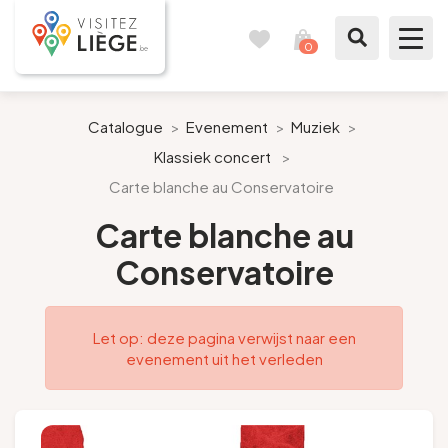
0
Reisboek
Mijn
winkelmandje
bekijken
Te zien / te doen
Catalogue
>
Evenement
>
Muziek
>
Klassiek concert
>
Inspiraties
Carte blanche au Conservatoire
Bereid mijn verblijf voor
Carte blanche au
Conservatoire
Onze suggesties
Pays de Liège
Let op: deze pagina verwijst naar een
evenement uit het verleden
Agenda
Pers