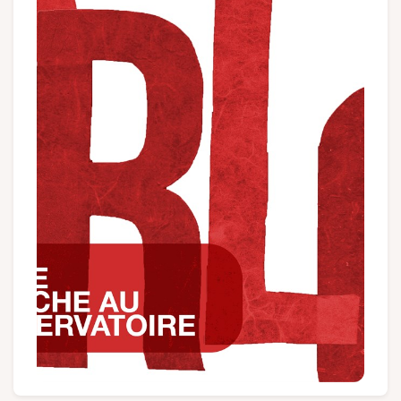
Groepen en touroperators
Volg ons
FR
EN
NL
DE