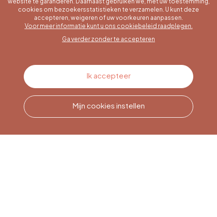
website te garanderen. Daarnaast gebruiken we, met uw toestemming,
cookies om bezoekersstatistieken te verzamelen. U kunt deze
accepteren, weigeren of uw voorkeuren aanpassen.
Een specifieke vraag?
Voor meer informatie kunt u ons cookiebeleid raadplegen.
Ga verder zonder te accepteren
Contacteer ons
Ik accepteer
Mijn cookies instellen
Bel ons