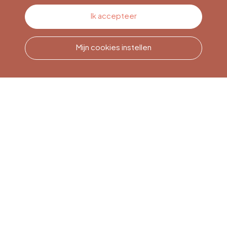
Contacteer ons
Ik accepteer
Mijn cookies instellen
Bel ons
Office du Tourisme de Liège
et Maison du Tourisme du
Pays de Liège.