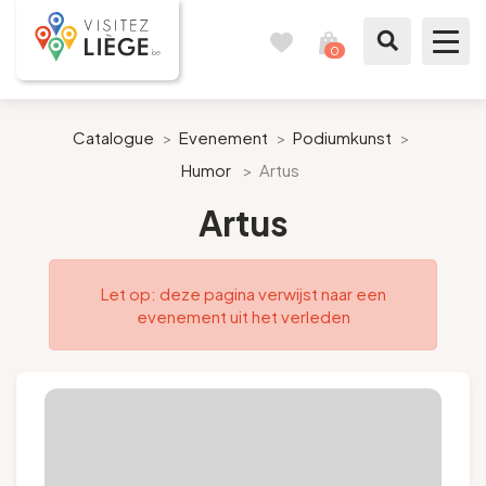
0
Reisboek
Mijn
winkelmandje
bekijken
Te zien / te doen
Catalogue
>
Evenement
>
Podiumkunst
>
Humor
>
Artus
Inspiraties
Artus
Bereid mijn verblijf voor
Let op: deze pagina verwijst naar een
Onze suggesties
evenement uit het verleden
Pays de Liège
Agenda
Pers