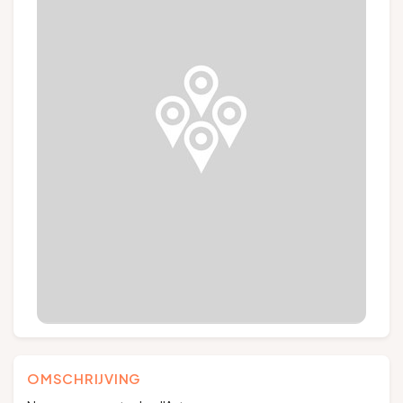
Groepen en touroperators
Volg ons
FR
EN
NL
DE
OMSCHRIJVING