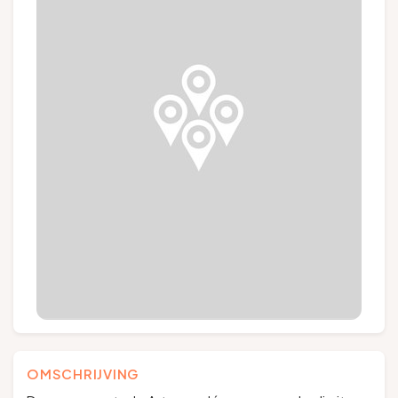
Groepen en touroperators
Volg ons
FR
EN
NL
DE
OMSCHRIJVING