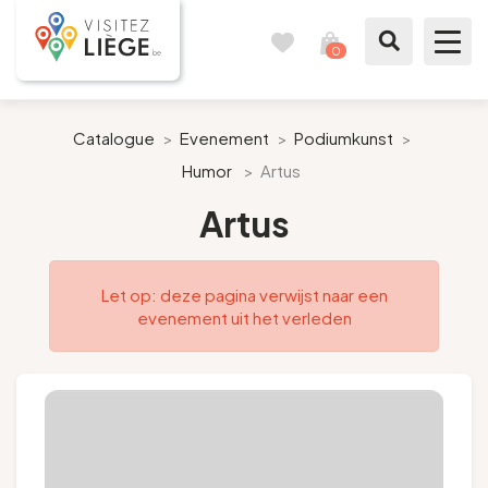
0
Reisboek
Mijn
winkelmandje
bekijken
Te zien / te doen
Catalogue
>
Evenement
>
Podiumkunst
>
Humor
>
Artus
Inspiraties
Artus
Bereid mijn verblijf voor
Let op: deze pagina verwijst naar een
Onze suggesties
evenement uit het verleden
Pays de Liège
Agenda
Pers