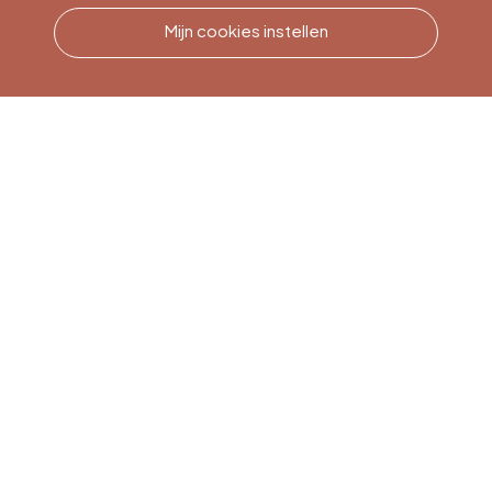
Mijn cookies instellen
Bel ons
Office du Tourisme de Liège
et Maison du Tourisme du
Pays de Liège.