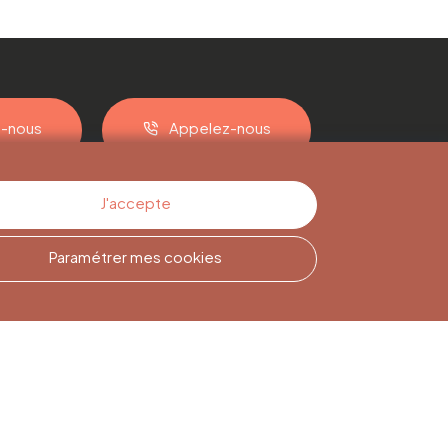
z-nous
Appelez-nous
J'accepte
Paramétrer mes cookies
Inscription à la
Newsletter
Inscrivez-vous pour rester
informé(e)