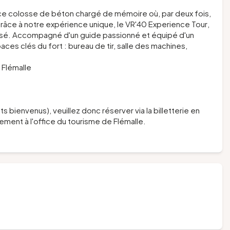
, ce colosse de béton chargé de mémoire où, par deux fois,
Grâce à notre expérience unique, le
VR'40 Experience Tour
,
assé. Accompagné d'un guide passionné et équipé d'un
aces clés du fort : bureau de tir, salle des machines,
 Flémalle
s bienvenus), veuillez donc réserver via la billetterie en
ement à l'office du tourisme de Flémalle.