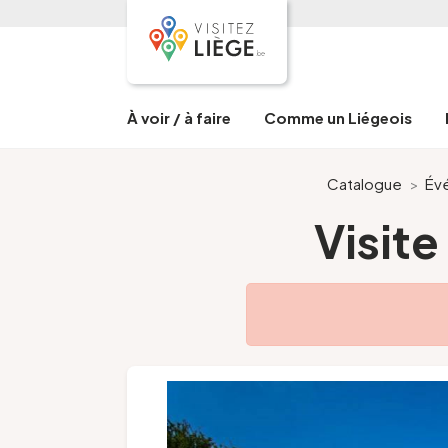
À voir / à faire
Comme un Liégeois
Catalogue
>
Év
Visite