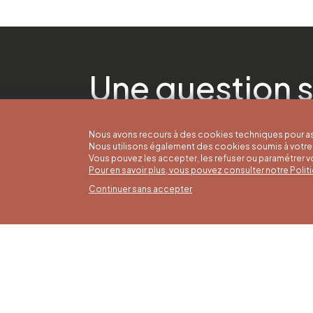
Une question s
Nous avons recours à des cookies techniques pour as
Nous utilisons également des cookies soumis à votre 
Vous pouvez les accepter, les refuser ou paramétrer 
Pour en savoir plus, vous pouvez consulter notre Poli
Continuer sans accepter
Horai
16/05 a
Office du Tourisme de Liège et
Du lund
Maison du Tourisme du Pays de
9h30 à 
Liège.
Dimanch