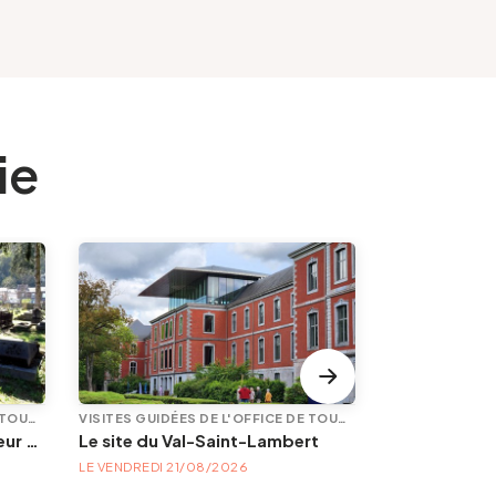
ie
VISITES GUIDÉES DE L'OFFICE DE TOURISME
VISITES GUIDÉES DE L'OFFICE DE TOURISME
En quête de mémoire : Angleur et son petit cimetière de la Diguette, promenade certes mortelle, mais bien vivante
Le site du Val-Saint-Lambert
LE VENDREDI 21/08/2026
LE SAMEDI 31/1