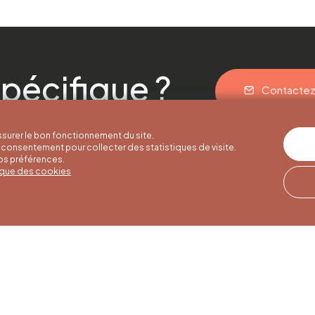
pécifique ?
Contacte
surer le bon fonctionnement du site.
consentement pour collecter des statistiques de visite.
vos préférences.
tique des cookies
res d'été
Horaires d'hiver
Notre adresse
u 30/09
01/10 au 15/05
Quai de la Goffe 13
4000 Liège
i au samedi de
Du lundi au samedi de
17h
9h30 à 16h30
es et jours
Dimanches et jours