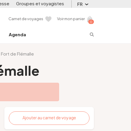
esse
Groupes et voyagistes
FR
Carnet de voyages
Voir mon panier
0
Agenda
 Fort de Flémalle
lémalle
Ajouter au carnet de voyage